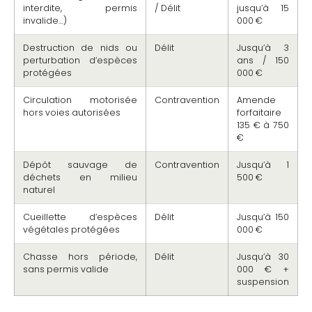
interdite, permis
/ Délit
jusqu’à 15
invalide…)
000 €
Destruction de nids ou
Délit
Jusqu’à 3
perturbation d’espèces
ans / 150
protégées
000 €
Circulation motorisée
Contravention
Amende
hors voies autorisées
forfaitaire
135 € à 750
€
Dépôt sauvage de
Contravention
Jusqu’à 1
déchets en milieu
500 €
naturel
Cueillette d’espèces
Délit
Jusqu’à 150
végétales protégées
000 €
Chasse hors période,
Délit
Jusqu’à 30
sans permis valide
000 € +
suspension