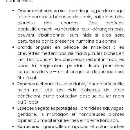
concernées :
Oiseaux nicheurs au sol :
perdrix grise, perdrix rouge,
faisan commun, bécasse des bois, caille des blés,
alouette des champs. Ces espèces,
particulièrement vulnérables aux dérangements,
peuvent abandonner leurs nids si elles sont
perturbées par la présence humaine ou canine.
Grands ongulés en période de mise-bas :
les
chevrettes mettent bas de mai à juin, les biches en
juin. Les faons et les chevreaux restent immobiles
dans la végétation pendant leurs premières
semaines de vie — un chien qui les débusque peut
être fatal.
Rapaces nicheurs :
buse variable, faucon crécerelle,
milan noir, etc. Les nids d’oiseaux de proie
bénéficient d’une protection absolue du 1er mars
au 31 août.
Espèces végétales protégées :
orchidées sauvages,
gentiane, lis martagon et nombreuses plantes
alpines ou méditerranéennes en pleine floraison.
Batraciens :
grenouilles, crapauds et salamandres