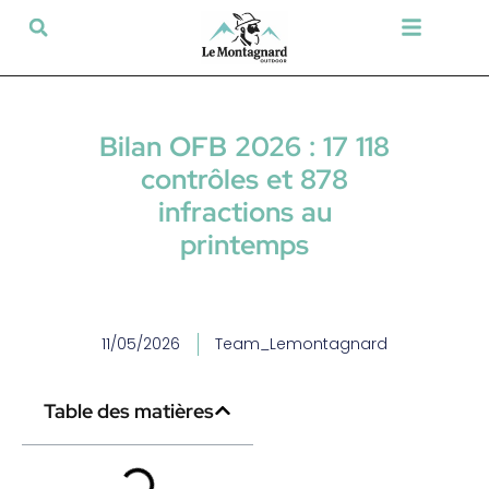
Tir sportif & Loisir
Airsoft & Paintball
Vêtements & Chaussures
Défense & Sécurité
Outdoor & Loisirs
Chien de chasse
Militaria & Tactique
Bilan OFB 2026 : 17 118
contrôles et 878
infractions au
printemps
11/05/2026
Team_Lemontagnard
Table des matières