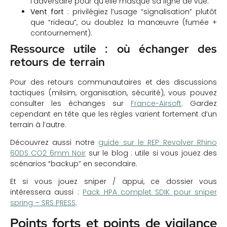
l’adversaire pour qu’elle masque sa ligne de vue.
Vent fort
: privilégiez l’usage “signalisation” plutôt
que “rideau”, ou doublez la manœuvre (fumée +
contournement).
Ressource utile : où échanger des
retours de terrain
Pour des retours communautaires et des discussions
tactiques (milsim, organisation, sécurité), vous pouvez
consulter les échanges sur
France-Airsoft
. Gardez
cependant en tête que les règles varient fortement d’un
terrain à l’autre.
Découvrez aussi notre
guide sur le REP Revolver Rhino
60DS CO2 6mm Noir
sur le blog : utile si vous jouez des
scénarios “backup” en secondaire.
Et si vous jouez sniper / appui, ce dossier vous
intéressera aussi :
Pack HPA complet SDIK pour sniper
spring – SRS PRESS
.
Points forts et points de vigilance