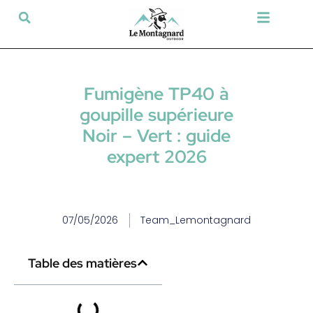
Tir sportif & Loisir
Airsoft & Paintball
Vêtements & Chaussures
Défense & Sécurité
Outdoor & Loisirs
Chien de chasse
Militaria & Tactique
Fumigène TP40 à
goupille supérieure
Noir – Vert : guide
expert 2026
07/05/2026
Team_Lemontagnard
Table des matières