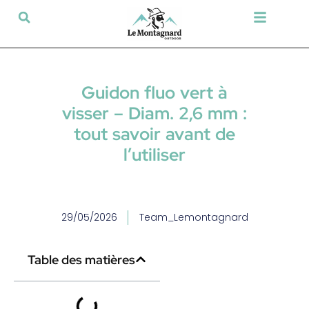
Tir sportif & Loisir
Airsoft & Paintball
Vêtements & Chaussures
Défense & Sécurité
Outdoor & Loisirs
Chien de chasse
Militaria & Tactique
Guidon fluo vert à
visser – Diam. 2,6 mm :
tout savoir avant de
l’utiliser
29/05/2026
Team_Lemontagnard
Table des matières