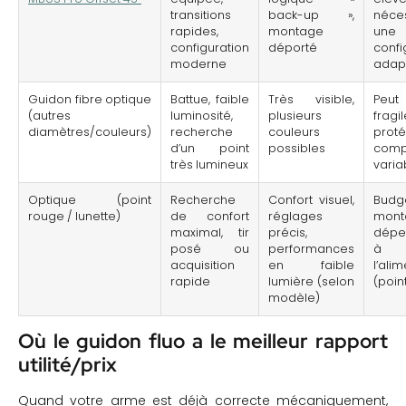
transitions
back-up »,
néces
rapides,
montage
une
configuration
déporté
confi
moderne
adap
Guidon fibre optique
Battue, faible
Très visible,
Peu
(autres
luminosité,
plusieurs
fragi
diamètres/couleurs)
recherche
couleurs
proté
d’un point
possibles
compa
très lumineux
varia
Optique (point
Recherche
Confort visuel,
Bud
rouge / lunette)
de confort
réglages
mont
maximal, tir
précis,
dépe
posé ou
performances
à
acquisition
en faible
l’ali
rapide
lumière (selon
(poin
modèle)
Où le guidon fluo a le meilleur rapport
utilité/prix
Quand votre arme est déjà correcte mécaniquement,