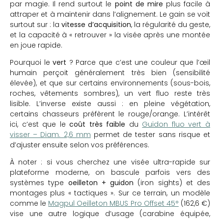
par magie. Il rend surtout le
point de mire
plus facile à
attraper et à maintenir dans l’alignement. Le gain se voit
surtout sur : la
vitesse d’acquisition
, la régularité du geste,
et la capacité à « retrouver » la visée après une montée
en joue rapide.
Pourquoi le
vert
? Parce que c’est une couleur que l’œil
humain perçoit généralement très bien (sensibilité
élevée), et que sur certains environnements (sous-bois,
roches, vêtements sombres), un vert fluo reste très
lisible. L’inverse existe aussi : en pleine végétation,
certains chasseurs préfèrent le rouge/orange. L’intérêt
ici, c’est que le
coût très faible
du
Guidon fluo vert à
visser – Diam. 2,6 mm
permet de tester sans risque et
d’ajuster ensuite selon vos préférences.
À noter : si vous cherchez une visée ultra-rapide sur
plateforme moderne, on bascule parfois vers des
systèmes type
oeilleton + guidon
(iron sights) et des
montages plus « tactiques ». Sur ce terrain, un modèle
comme le
Magpul Oeilleton MBUS Pro Offset 45°
(162,6 €)
vise une autre logique d’usage (carabine équipée,