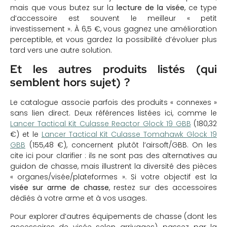
mais que vous butez sur la
lecture de la visée
, ce type
d’accessoire est souvent le meilleur « petit
investissement ». À 6,5 €, vous gagnez une amélioration
perceptible, et vous gardez la possibilité d’évoluer plus
tard vers une autre solution.
Et les autres produits listés (qui
semblent hors sujet) ?
Le catalogue associe parfois des produits « connexes »
sans lien direct. Deux références listées ici, comme le
Lancer Tactical Kit Culasse Reactor Glock 19 GBB
(180,32
€) et le
Lancer Tactical Kit Culasse Tomahawk Glock 19
GBB
(155,48 €), concernent plutôt l’airsoft/GBB. On les
cite ici pour clarifier : ils ne sont pas des alternatives au
guidon de chasse, mais illustrent la diversité des pièces
« organes/visée/plateformes ». Si votre objectif est la
visée sur arme de chasse
, restez sur des accessoires
dédiés à votre arme et à vos usages.
Pour explorer d’autres équipements de chasse (dont les
accessoires de visée selon arrivages), passez par la