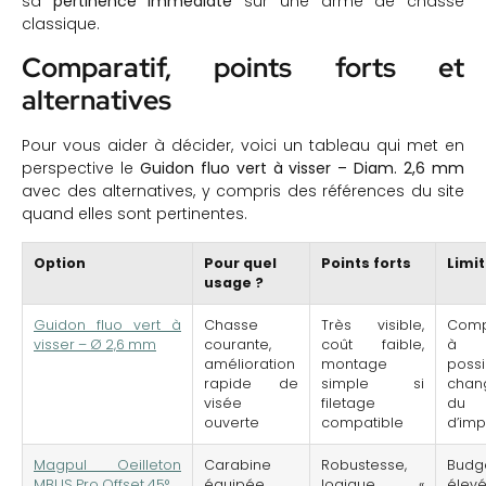
sa
pertinence immédiate
sur une arme de chasse
classique.
Comparatif, points forts et
alternatives
Pour vous aider à décider, voici un tableau qui met en
perspective le
Guidon fluo vert à visser – Diam. 2,6 mm
avec des alternatives, y compris des références du site
quand elles sont pertinentes.
Option
Pour quel
Points forts
Limi
usage ?
Guidon fluo vert à
Chasse
Très visible,
Compa
visser – Ø 2,6 mm
courante,
coût faible,
à vé
amélioration
montage
possi
rapide de
simple si
chan
visée
filetage
du 
ouverte
compatible
d’imp
Magpul Oeilleton
Carabine
Robustesse,
Budg
MBUS Pro Offset 45°
équipée,
logique «
élevé