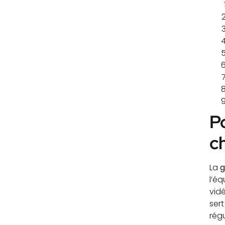
P
c
La
g
l’éq
vidé
ser
rég