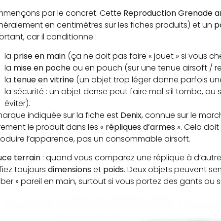
mençons par le concret. Cette
Reproduction Grenade a
néralement en centimètres sur les fiches produits) et un
p
rtant, car il conditionne :
la
prise en main
(ça ne doit pas faire « jouet » si vous c
la
mise en poche
ou en pouch (sur une tenue airsoft / re
la
tenue en vitrine
(un objet trop léger donne parfois u
la sécurité : un objet dense peut faire mal s’il tombe, ou 
éviter).
marque indiquée sur la fiche est
Denix
, connue sur le mar
rement le produit dans les «
répliques d’armes
». Cela doi
roduire l’apparence, pas un consommable airsoft.
uce terrain
: quand vous comparez une réplique à d’autre
fiez toujours
dimensions
et
poids
. Deux objets peuvent se
ber » pareil en main, surtout si vous portez des gants ou s