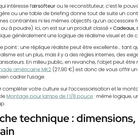
ui intéresse l’
airsofteur
ou le reconstituteur, c’est le pouvo
gère ou une table de briefing donne tout de suite un cont
es contraintes ni les mêmes objectifs qu’un accessoire fo
ou à poudre). Ici, on est sur un produit classé «
Cadeaux, 
lique généralement une logique de réalisme visuel et de c
e point : une réplique réaliste peut être excellente… tant que
éalisme est un plus, mais il y a des règles internes, des exi
nisateurs. En milieu public, en revanche, l’objet peut être 
nade américaine MK2
(27,90 €) est donc de vous offrir un
bien cadrer l’usage.
r compléter votre culture sur l’accessoirisation et le mo
cle
Montage pour lampe de 1 1/8 pouce
: même logique, un
up.
che technique : dimensions, p
ain