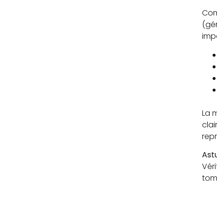
Com
(gé
impo
La 
clai
rep
Ast
Véri
tom