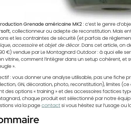
roduction Grenade américaine MK2
: c’est le genre d’obj
rsoft
, collectionneur ou adepte de reconstitution. Mais ent
tions et les contraintes de sécurité (et parfois de régleme
lique
,
accessoire
et
objet de décor
. Dans cet article, on 
,90 €) vendue par Le Montagnard Outdoor : à quoi elle sert
n vitrine, comment l’intégrer dans un setup cohérent, et s
eugle ».
ctif : vous donner une analyse utilisable, pas une fiche p
lection, GN, décoration, photo, reconstitution), limites (c
nt des options « training » et des accessoires factices ty
tagnard, chaque produit est sélectionné par notre équipe
stions via la page
contact
si vous hésitez sur l’usage ou l
ommaire