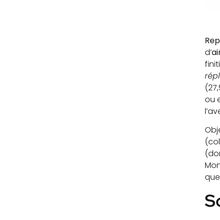
Rep
d’
ai
fini
rép
(27
ou e
l’av
Obje
(col
(do
Mon
que
S