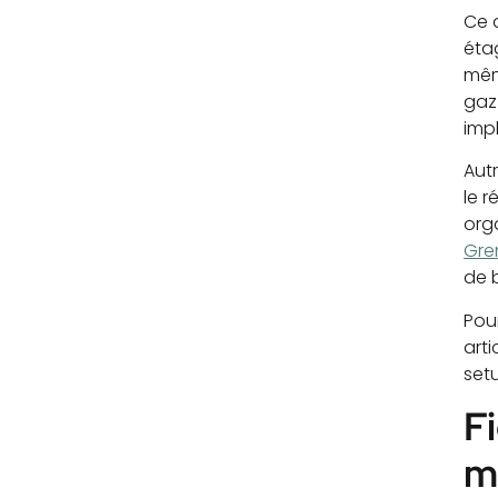
Ce q
éta
mêm
gaz 
imp
Autr
le r
orga
Gre
de 
Pou
arti
set
Fi
m