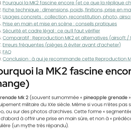
Pourquoi la MK2 fascine encore (et ce que la réplique 
Fiche technique : dimensions, poids, finitions, prise en ma
Usages concrets : collection, reconstitution, photo, airso
Prise en main et mise en scène : conseils pratiques
Sécurité et cadre légal : ce qu’il faut vérifier
Comparatif : Reproduction MK2 et alternatives (airsoft / 
Erreurs fréquentes (pièges à éviter avant d’acheter)
FAQ
Conclusion : à qui je recommande cette Reproduction 
ourquoi la MK2 fascine encore
hange)
renade Mk 2
(souvent surnommée «
pineapple grenade
»
uipement militaire du XXe siècle. Même si vous n’êtes pas s
o, ou sur des photos d’archives. Cette forme « segmentée » 
t d’abord à offrir une prise en main sûre, et non à « pré
ulière (un mythe très répandu).