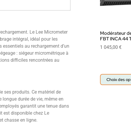
e, rechargement. Le Lee Micrometer
Modérateur de
FBT INCA 44 T
rage intégral, idéal pour les
ts essentiels au rechargement d’un
1 045,00
€
 Siégeage : siégeur micrométrique à
tions difficiles rencontrées au
Choix des op
e ses produits. Ce matériel de
ne longue durée de vie, même en
ux employés garantit une tenue dans
t est disponible chez Le
t chasse en ligne.