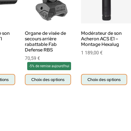
 son
Organe de visée de
Modérateur de son
I
secours arrière
Acheron ACS E1 –
rabattable Fab
Montage Hexalug
Defense RBS
1 189,00
€
70,59
€
-5% de remise aujourd'hui
tions
Choix des options
Choix des options