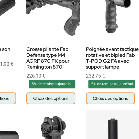
 son
Crosse pliante Fab
Poignée avant tactique
Defense type M4
rotative et bipied Fab
AGRF 870 FK pour
T-POD G2 FA avec
1,90
€
Remington 870
support lampe
226,10
€
232,75
€
-5% de remise aujourd'hui
-5% de remise aujourd'hui
tions
Choix des options
Choix des options