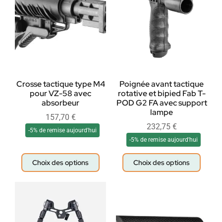
Crosse tactique type M4
Poignée avant tactique
pour VZ-58 avec
rotative et bipied Fab T-
absorbeur
POD G2 FA avec support
lampe
157,70
€
232,75
€
-5% de remise aujourd'hui
-5% de remise aujourd'hui
Choix des options
Choix des options