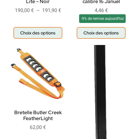
Lite – Noir
calibre 16 Januel
190,00
€
–
191,90
€
4,46
€
-9% de remise aujourd'hui
Choix des options
Choix des options
Bretelle Butler Creek
FeatherLight
62,00
€