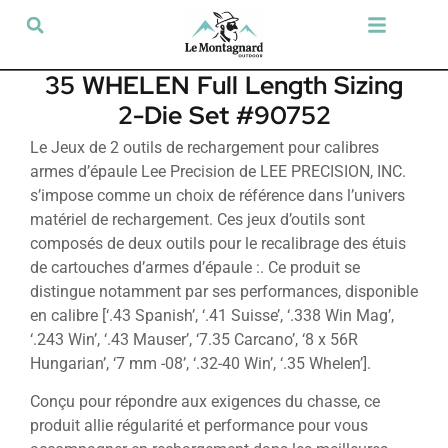
Tir sportif & Loisir
Airsoft & Paintball
Vêtements & Chaussures
Défense & Sécurité
Outdoor & Loisirs
Chien de chasse
Militaria & Tactique
35 WHELEN Full Length Sizing
2-Die Set #90752
Le Jeux de 2 outils de rechargement pour calibres
armes d’épaule Lee Precision de LEE PRECISION, INC.
s’impose comme un choix de référence dans l’univers
matériel de rechargement. Ces jeux d’outils sont
composés de deux outils pour le recalibrage des étuis
de cartouches d’armes d’épaule :. Ce produit se
distingue notamment par ses performances, disponible
en calibre [‘.43 Spanish’, ‘.41 Suisse’, ‘.338 Win Mag’,
‘.243 Win’, ‘.43 Mauser’, ‘7.35 Carcano’, ‘8 x 56R
Hungarian’, ‘7 mm -08’, ‘.32-40 Win’, ‘.35 Whelen’].
Conçu pour répondre aux exigences du chasse, ce
produit allie régularité et performance pour vous