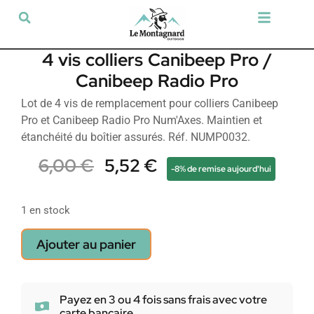
Tir sportif & Loisir
Airsoft & Paintball
Vêtements & Chaussures
Défense & Sécurité
Outdoor & Loisirs
Chien de chasse
Militaria & Tactique
4 vis colliers Canibeep Pro /
Canibeep Radio Pro
Lot de 4 vis de remplacement pour colliers Canibeep
Pro et Canibeep Radio Pro Num'Axes. Maintien et
étanchéité du boîtier assurés. Réf. NUMP0032.
6,00
€
5,52
€
-8% de remise aujourd'hui
1 en stock
Ajouter au panier
Payez en 3 ou 4 fois sans frais avec votre
carte bancaire.