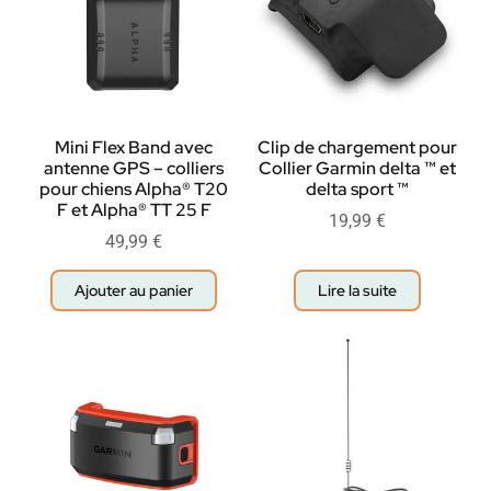
Mini Flex Band avec
Clip de chargement pour
antenne GPS – colliers
Collier Garmin delta ™ et
pour chiens Alpha® T20
delta sport ™
F et Alpha® TT 25 F
19,99
€
49,99
€
Ajouter au panier
Lire la suite