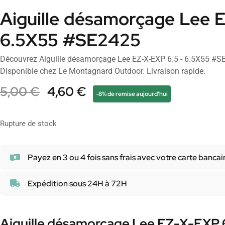
Aiguille désamorçage Lee 
6.5X55 #SE2425
Découvrez Aiguille désamorçage Lee EZ-X-EXP 6.5 - 6.5X55 #S
Disponible chez Le Montagnard Outdoor. Livraison rapide.
5,00
€
4,60
€
-8% de remise aujourd'hui
Rupture de stock
Payez en 3 ou 4 fois sans frais avec votre carte bancai
Expédition sous 24H à 72H
Aiguille désamorçage Lee EZ-X-EXP 