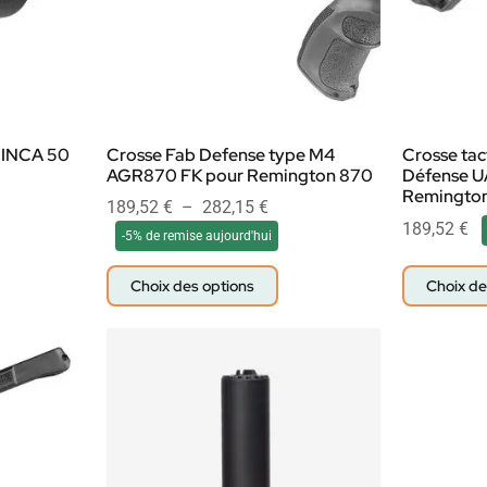
 INCA 50
Crosse Fab Defense type M4
Crosse tac
AGR870 FK pour Remington 870
Défense U
Remingto
189,52
€
–
282,15
€
189,52
€
-5% de remise aujourd'hui
Choix des options
Choix de