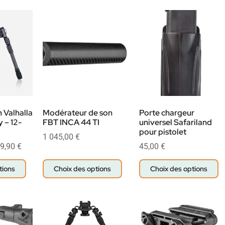
 Valhalla
Modérateur de son
Porte chargeur
y – 12-
FBT INCA 44 TI
universel Safariland
pour pistolet
1 045,00
€
9,90
€
45,00
€
tions
Choix des options
Choix des options