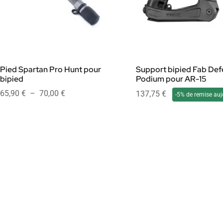
Pied Spartan Pro Hunt pour
Support bipied Fab Def
bipied
Podium pour AR-15
65,90
€
–
70,00
€
137,75
€
-5% de remise auj