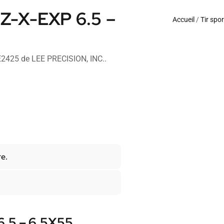
EZ-X-EXP 6.5 –
Accueil
/
Tir spor
E2425 de LEE PRECISION, INC..
re.
6.5 – 6.5X55