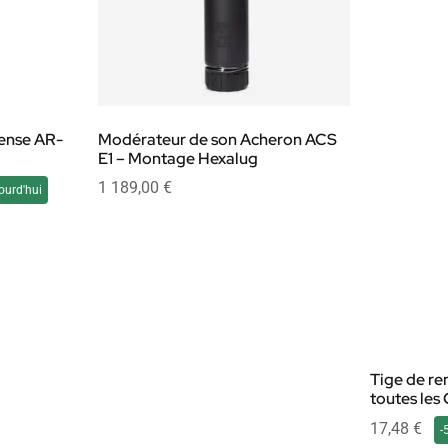
ense AR-
Modérateur de son Acheron ACS
E1 – Montage Hexalug
1 189,00
€
ourd'hui
Tige de r
toutes les 
17,48
€
-