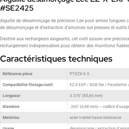
#SE2425
Aiguille de désamorçage de précision Lee pour armes longues ca
de désamorçage et d’extraction d’amorces sur presses et outils
Destiné aux rechargeurs exigeants, cet outil assure une précision
rechargement indispensables pour obtenir des munitions fiables
Caractéristiques techniques
Référence pièce
PT-EZX-6.5
Compatibilité filetage/outil
EZ X EXP / RGB Die / PaceSetter /
Longueur
3.370" (85,60 mm)
Diamètre
.263" (6,68 mm) — calibre d’usag
Matériau
acier traitée haute résistance
Usage
désamorçage / extraction d’amo