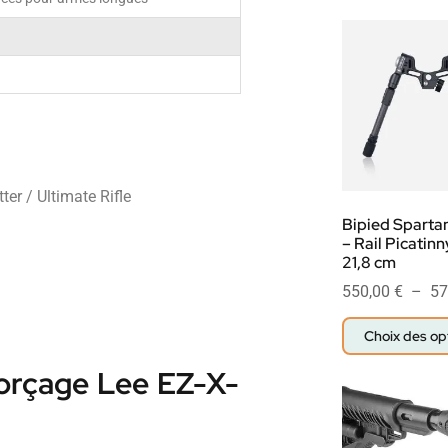
ter / Ultimate Rifle
Bipied Spartan
– Rail Picatinn
21,8 cm
550,00
€
–
57
Choix des op
morçage Lee EZ-X-