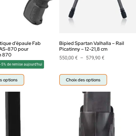
tique d’épaule Fab
Bipied Spartan Valhalla – Rail
AS-870 pour
Picatinny – 12-21,8 cm
n 870
550,00
€
–
579,90
€
-5% de remise aujourd'hui
s options
Choix des options