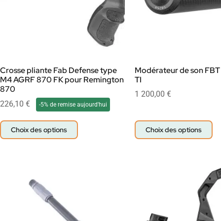
Crosse pliante Fab Defense type
Modérateur de son FBT
M4 AGRF 870 FK pour Remington
TI
870
1 200,00
€
226,10
€
-5% de remise aujourd'hui
Choix des options
Choix des options