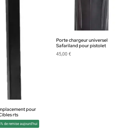
Porte chargeur universel
Safariland pour pistolet
45,00
€
emplacement pour
Cibles rts
5% de remise aujourd'hui