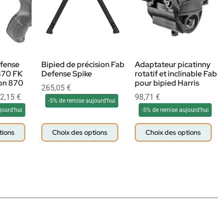
fense
Bipied de précision Fab
Adaptateur picatinny
870 FK
Defense Spike
rotatif et inclinable Fab
on 870
pour bipied Harris
265,05
€
2,15
€
98,71
€
-5% de remise aujourd'hui
jourd'hui
-5% de remise aujourd'hui
tions
Choix des options
Choix des options