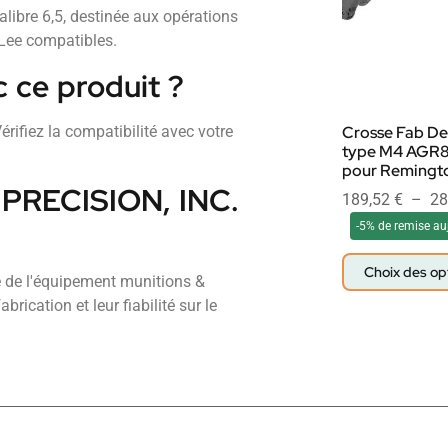
libre 6,5, destinée aux opérations
 Lee compatibles.
c ce produit ?
rifiez la compatibilité avec votre
Crosse Fab De
type M4 AGR
pour Remingt
E PRECISION, INC.
189,52
€
–
28
-5% de remise au
Choix des op
 de l'équipement munitions &
rication et leur fiabilité sur le