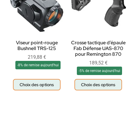
Viseur point-rouge
Crosse tactique d’épaule
Bushnell TRS-125
Fab Défense UAS-870
pour Remington 870
219,88
€
189,52
€
-8% de remise aujourd'hui
-5% de remise aujourd'hui
Choix des options
Choix des options