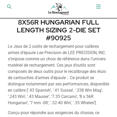
Tir sportif & Loisir
Airsoft & Paintball
Vêtements & Chaussures
Défense & Sécurité
Outdoor & Loisirs
Chien de chasse
Militaria & Tactique
8X56R HUNGARIAN FULL
LENGTH SIZING 2-DIE SET
#90925
Le Jeux de 2 outils de rechargement pour calibres
armes d’épaule Lee Precision de LEE PRECISION, INC.
s’impose comme un choix de référence dans l’univers
matériel de rechargement. Ces jeux d’outils sont
composés de deux outils pour le recalibrage des étuis
de cartouches d’armes d’épaule :. Ce produit se
distingue notamment par ses performances, disponible
en calibre [‘.43 Spanish’, ‘.41 Suisse’, ‘.338 Win Mag’,
‘.243 Win’, ‘.43 Mauser’, ‘7.35 Carcano’, ‘8 x 56R
Hungarian’, ‘7 mm -08’, ‘.32-40 Win’, ‘.35 Whelen’].
Conçu pour répondre aux exigences du chasse, ce