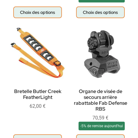
Choix des options
Choix des options
Bretelle Butler Creek
Organe de visée de
FeatherLight
secours arrière
rabattable Fab Defense
62,00
€
RBS
70,59
€
-5% de remise aujourd'hui