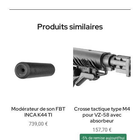
Produits similaires
Modérateur de son FBT
Crosse tactique type M4
INCA K44 TI
pour VZ-58 avec
absorbeur
739,00
€
157,70
€
-5% de remise aujourd'hui