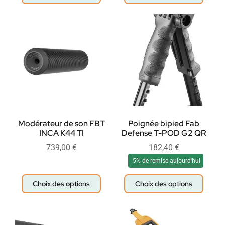
Modérateur de son FBT
Poignée bipied Fab
INCA K44 TI
Defense T-POD G2 QR
739,00
€
182,40
€
-5% de remise aujourd'hui
Choix des options
Choix des options