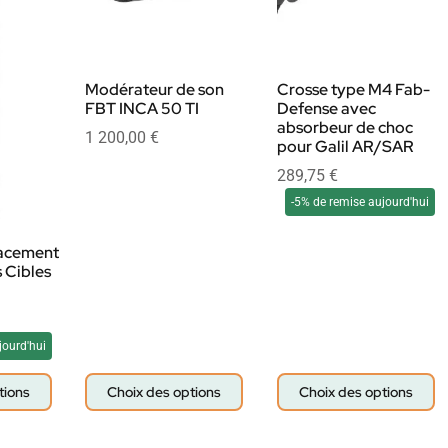
Modérateur de son
Crosse type M4 Fab-
FBT INCA 50 TI
Defense avec
absorbeur de choc
1 200,00
€
pour Galil AR/SAR
289,75
€
-5% de remise aujourd'hui
lacement
s Cibles
jourd'hui
tions
Choix des options
Choix des options