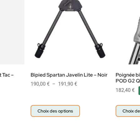
 Tac –
Bipied Spartan Javelin Lite – Noir
Poignée bi
POD G2 
190,00
€
–
191,90
€
182,40
€
Choix des options
Choix de