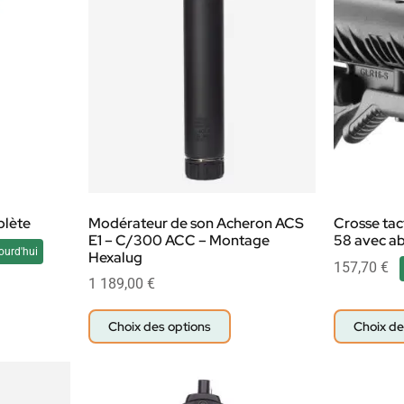
plète
Modérateur de son Acheron ACS
Crosse tac
E1 – C/300 ACC – Montage
58 avec a
ourd'hui
Hexalug
157,70
€
1 189,00
€
Choix des options
Choix de