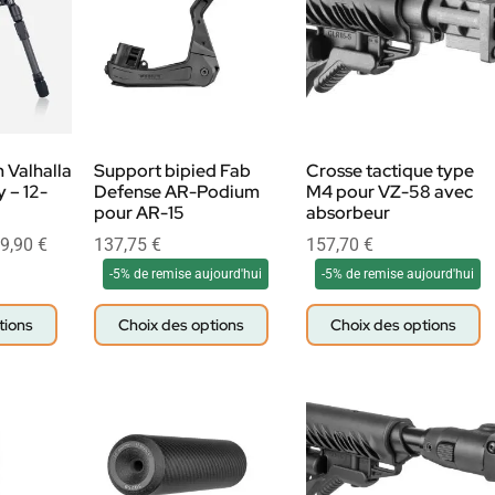
 Valhalla
Support bipied Fab
Crosse tactique type
y – 12-
Defense AR-Podium
M4 pour VZ-58 avec
pour AR-15
absorbeur
9,90
€
137,75
€
157,70
€
-5% de remise aujourd'hui
-5% de remise aujourd'hui
tions
Choix des options
Choix des options