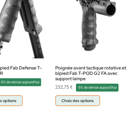
pied Fab Defense T-
Poignée avant tactique rotative et
QR
bipied Fab T-POD G2 FA avec
support lampe
-5% de remise aujourd'hui
232,75
€
-5% de remise aujourd'hui
s options
Choix des options