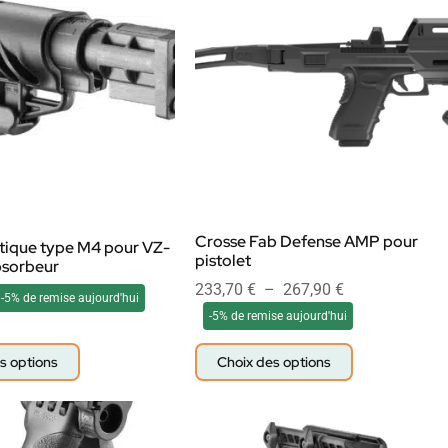
Crosse Fab Defense AMP pour
tique type M4 pour VZ-
pistolet
bsorbeur
233,70
€
–
267,90
€
-5% de remise aujourd'hui
-5% de remise aujourd'hui
s options
Choix des options