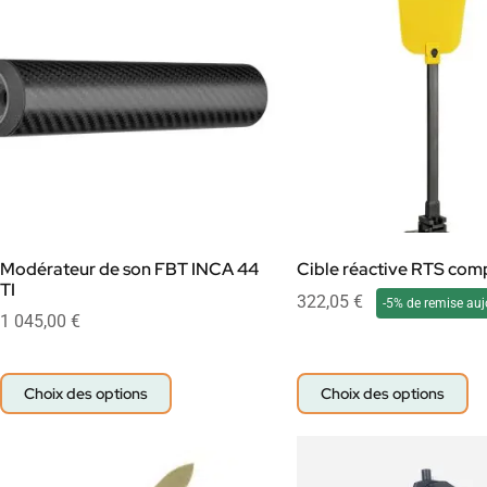
Modérateur de son FBT INCA 44
Cible réactive RTS com
TI
322,05
€
-5% de remise auj
1 045,00
€
Choix des options
Choix des options