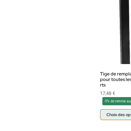
Tige de remp
pour toutes le
rts
17,48
€
-5% de remise au
Choix des op