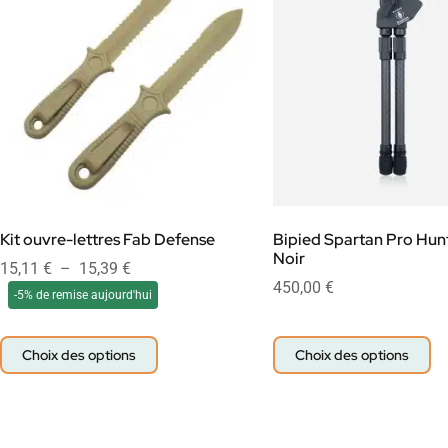
Kit ouvre-lettres Fab Defense
Bipied Spartan Pro Hunt
Noir
15,11
€
–
15,39
€
450,00
€
-5% de remise aujourd'hui
Choix des options
Choix des options