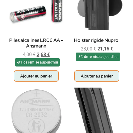
Piles alcalines LR06 AA –
Holster rigide Nuprol
Ansmann
23,00
€
21,16
€
4,00
€
3,68
€
-8% de remise aujourd'hui
-8% de remise aujourd'hui
Ajouter au panier
Ajouter au panier