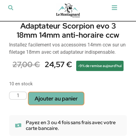
Tir sportif & Loisir
Airsoft & Paintball
Vêtements & Chaussures
Défense & Sécurité
Outdoor & Loisirs
Chien de chasse
Militaria & Tactique
Adaptateur Scorpion evo 3
18mm 14mm anti-horaire ccw
Installez facilement vos accessoires 14mm ccw sur un
filetage 18mm avec cet adaptateur indispensable.
27,00
€
24,57
€
-9% de remise aujourd'hui
10 en stock
Ajouter au panier
Payez en 3 ou 4 fois sans frais avec votre
carte bancaire.