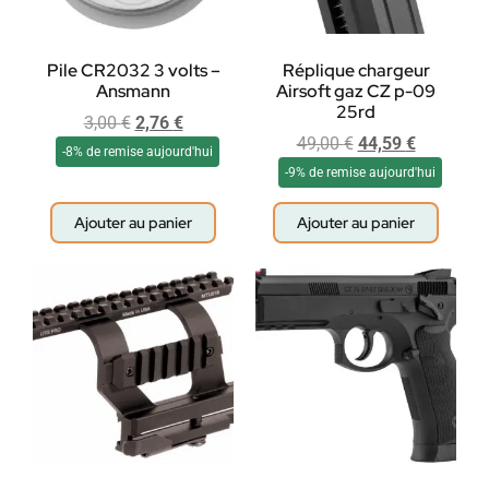
Pile CR2032 3 volts –
Réplique chargeur
Ansmann
Airsoft gaz CZ p-09
25rd
3,00
€
2,76
€
49,00
€
44,59
€
-8% de remise aujourd'hui
-9% de remise aujourd'hui
Ajouter au panier
Ajouter au panier