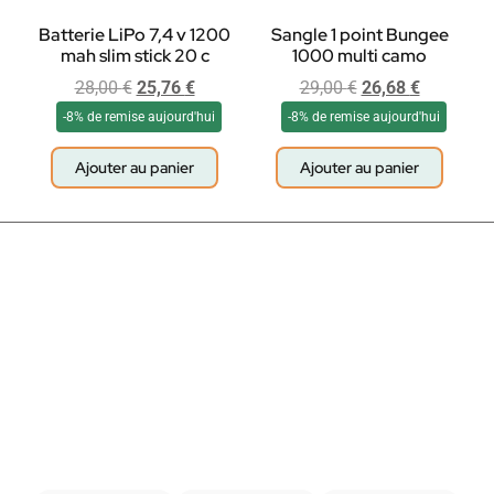
Batterie LiPo 7,4 v 1200
Sangle 1 point Bungee
mah slim stick 20 c
1000 multi camo
28,00
€
25,76
€
29,00
€
26,68
€
-8% de remise aujourd'hui
-8% de remise aujourd'hui
Ajouter au panier
Ajouter au panier