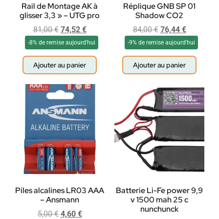
Rail de Montage AK à
Réplique GNB SP 01
glisser 3,3 » – UTG pro
Shadow CO2
81,00
€
74,52
€
84,00
€
76,44
€
-8% de remise aujourd'hui
-9% de remise aujourd'hui
Ajouter au panier
Ajouter au panier
Piles alcalines LR03 AAA
Batterie Li-Fe power 9,9
– Ansmann
v 1500 mah 25 c
nunchunck
5,00
€
4,60
€