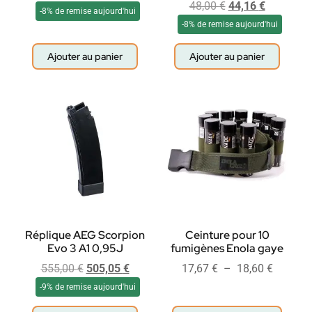
48,00
€
44,16
€
-8% de remise aujourd'hui
-8% de remise aujourd'hui
Ajouter au panier
Ajouter au panier
Réplique AEG Scorpion
Ceinture pour 10
Evo 3 A1 0,95J
fumigènes Enola gaye
555,00
€
505,05
€
17,67
€
–
18,60
€
-9% de remise aujourd'hui