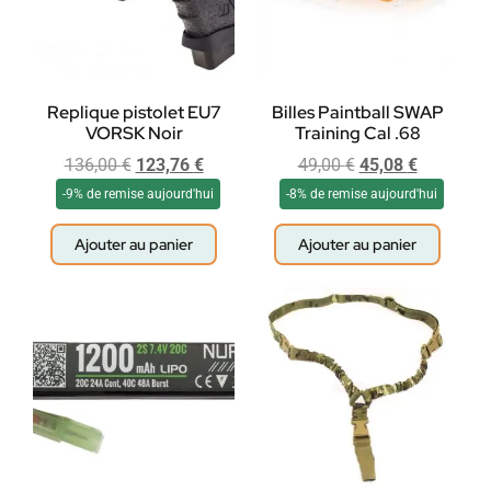
Replique pistolet EU7
Billes Paintball SWAP
VORSK Noir
Training Cal .68
136,00
€
123,76
€
49,00
€
45,08
€
-9% de remise aujourd'hui
-8% de remise aujourd'hui
Ajouter au panier
Ajouter au panier