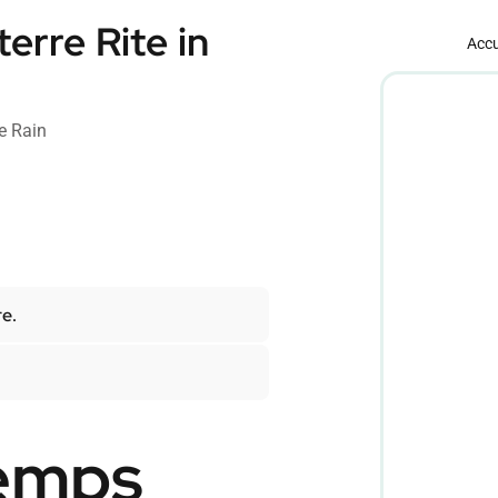
terre Rite in
Accu
e Rain
re.
temps