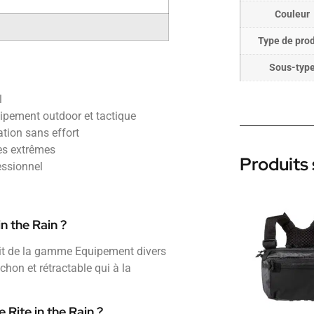
Couleur
Type de prod
Sous-typ
l
uipement outdoor et tactique
sation sans effort
es extrêmes
Produits 
essionnel
in the Rain ?
duit de la gamme Equipement divers
hon et rétractable qui à la
 Rite in the Rain ?