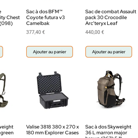
e
Sac à dos BFM™
Sac de combat Assault
ity Chest
Coyote futura v3
pack 30 Crocodile
 (098)
Camelbak
Arc’teryx Leaf
377,40
€
440,00
€
Ajouter au panier
Ajouter au panier
weight
Valise 3818 380 x 270 x
Sac à dos Skyweight
 green
180 mm Explorer Cases
36 L marron major