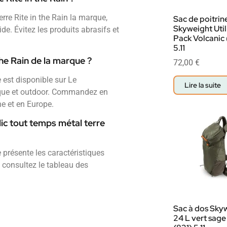
erre Rite in the Rain la marque,
Sac de poitrin
Skyweight Util
e. Évitez les produits abrasifs et
Pack Volcanic
5.11
the Rain de la marque ?
72,00
€
e est disponible sur Le
Lire la suite
tique et outdoor. Commandez en
ne et en Europe.
lic tout temps métal terre
e présente les caractéristiques
, consultez le tableau des
Sac à dos Sky
24 L vert sage