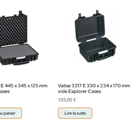
2E 445 x 345 x 125 mm
Valise 3317 E 330 x 234 x 170 mm
Cases
vide Explorer Cases
105,00
€
au panier
Lire la suite