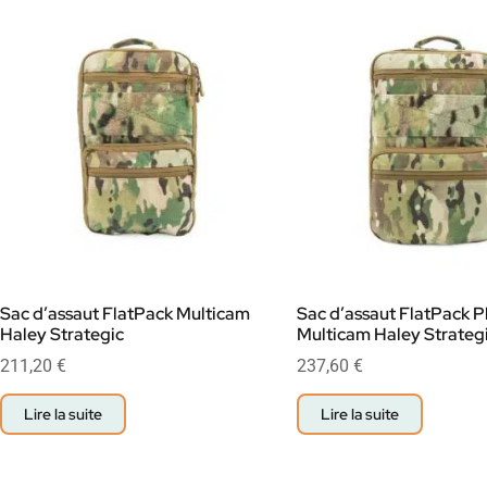
Sac d’assaut FlatPack Multicam
Sac d’assaut FlatPack P
Haley Strategic
Multicam Haley Strateg
211,20
€
237,60
€
Lire la suite
Lire la suite