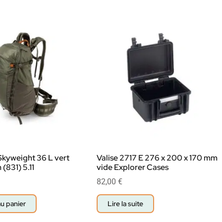
Skyweight 36 L vert
Valise 2717 E 276 x 200 x 170 mm
(831) 5.11
vide Explorer Cases
82,00
€
au panier
Lire la suite