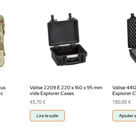
lus
Valise 2209 E 220 x 160 x 95 mm
Valise 441
ic
vide Explorer Cases
Explorer 
45,70
€
180,00
€
Lire la suite
Ajouter 