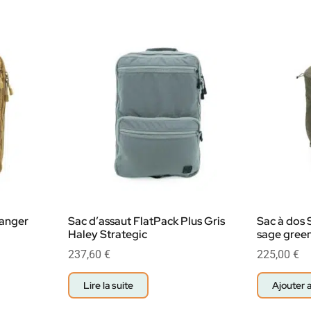
Ranger
Sac d’assaut FlatPack Plus Gris
Sac à dos 
Haley Strategic
sage green 
237,60
€
225,00
€
Lire la suite
Ajouter 