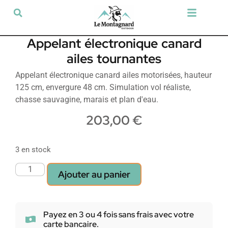
Tir sportif & Loisir
Airsoft & Paintball
Vêtements & Chaussures
Défense & Sécurité
Outdoor & Loisirs
Chien de chasse
Militaria & Tactique
Appelant électronique canard
ailes tournantes
Appelant électronique canard ailes motorisées, hauteur
125 cm, envergure 48 cm. Simulation vol réaliste,
chasse sauvagine, marais et plan d'eau.
203,00
€
3 en stock
Ajouter au panier
Payez en 3 ou 4 fois sans frais avec votre
carte bancaire.