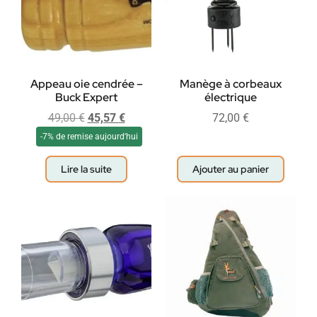
Appeau oie cendrée –
Manège à corbeaux
Buck Expert
électrique
49,00
€
45,57
€
72,00
€
-7% de remise aujourd'hui
Lire la suite
Ajouter au panier