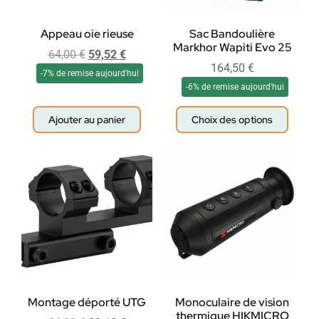
Appeau oie rieuse
Sac Bandoulière
Markhor Wapiti Evo 25
64,00
€
59,52
€
164,50
€
-7% de remise aujourd'hui
-6% de remise aujourd'hui
Ajouter au panier
Choix des options
Montage déporté UTG
Monoculaire de vision
thermique HIKMICRO