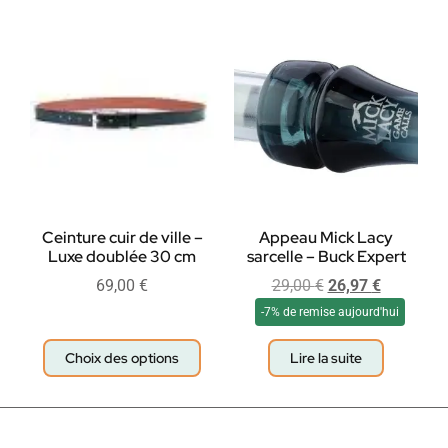
Ceinture cuir de ville –
Appeau Mick Lacy
Luxe doublée 30 cm
sarcelle – Buck Expert
69,00
€
29,00
€
26,97
€
-7% de remise aujourd'hui
Choix des options
Lire la suite