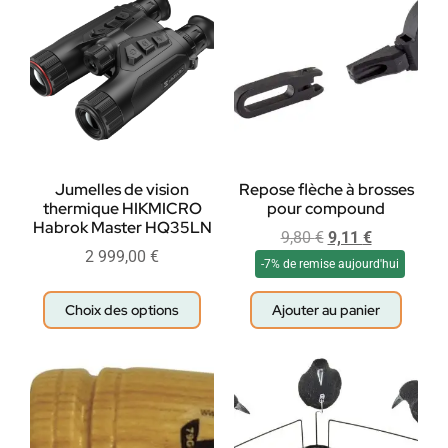
Jumelles de vision
Repose flèche à brosses
thermique HIKMICRO
pour compound
Habrok Master HQ35LN
9,80
€
9,11
€
2 999,00
€
-7% de remise aujourd'hui
Choix des options
Ajouter au panier