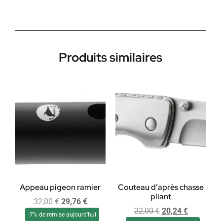
Produits similaires
Appeau pigeon ramier
Couteau d’après chasse
pliant
32,00
€
29,76
€
22,00
€
20,24
€
-7% de remise aujourd'hui