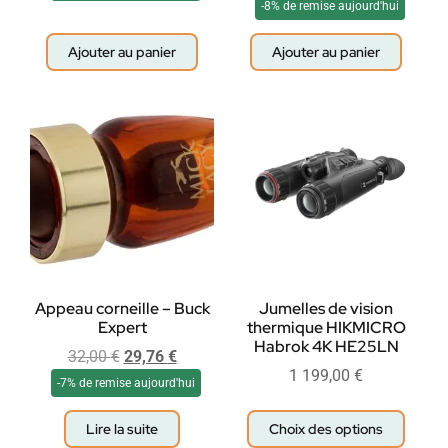
-8% de remise aujourd'hui
Ajouter au panier
Ajouter au panier
Appeau corneille – Buck
Jumelles de vision
Expert
thermique HIKMICRO
Habrok 4K HE25LN
32,00
€
29,76
€
1 199,00
€
-7% de remise aujourd'hui
Lire la suite
Choix des options