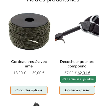
Cordeau tressé avec
Décocheur pour arc
âme
compound
13,00
€
–
39,00
€
67,00
€
62,31
€
-7% de remise aujourd'hui
Choix des options
Ajouter au panier