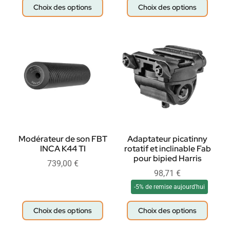
Choix des options
Choix des options
Modérateur de son FBT
Adaptateur picatinny
INCA K44 TI
rotatif et inclinable Fab
pour bipied Harris
739,00
€
98,71
€
-5% de remise aujourd'hui
Choix des options
Choix des options