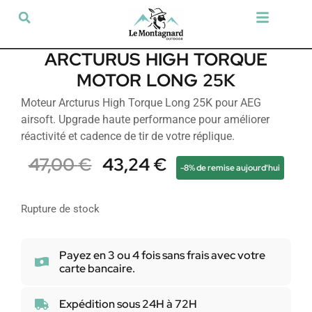
Tir sportif & Loisir
Airsoft & Paintball
Vêtements & Chaussures
Défense & Sécurité
Outdoor & Loisirs
Chien de chasse
Militaria & Tactique
ARCTURUS HIGH TORQUE
MOTOR LONG 25K
Moteur Arcturus High Torque Long 25K pour AEG
airsoft. Upgrade haute performance pour améliorer
réactivité et cadence de tir de votre réplique.
47,00
€
43,24
€
-8% de remise aujourd'hui
Rupture de stock
Payez en 3 ou 4 fois sans frais avec votre
carte bancaire.
Expédition sous 24H à 72H