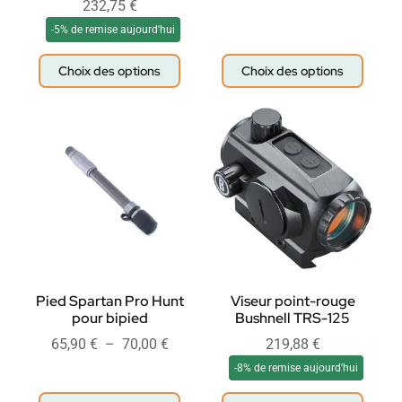
232,75
€
-5% de remise aujourd'hui
Choix des options
Choix des options
Pied Spartan Pro Hunt
Viseur point-rouge
pour bipied
Bushnell TRS-125
65,90
€
–
70,00
€
219,88
€
-8% de remise aujourd'hui