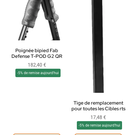
Poignée bipied Fab
Defense T-POD G2 QR
182,40
€
-5% de remise aujourd'hui
Tige de remplacement
pour toutes les Cibles rts
17,48
€
-5% de remise aujourd'hui