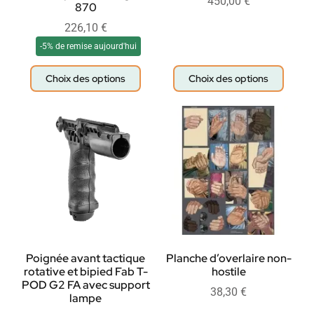
450,00
€
870
226,10
€
-5% de remise aujourd'hui
Choix des options
Choix des options
Poignée avant tactique
Planche d’overlaire non-
rotative et bipied Fab T-
hostile
POD G2 FA avec support
38,30
€
lampe