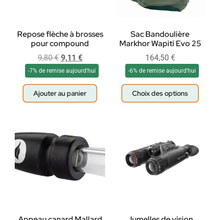
Repose flèche à brosses
Sac Bandoulière
pour compound
Markhor Wapiti Evo 25
9,80
€
9,11
€
164,50
€
-7% de remise aujourd'hui
-6% de remise aujourd'hui
Ajouter au panier
Choix des options
Appeau canard Mallard
Jumelles de vision