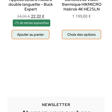
double languette – Buck
thermique HIKMICRO
Expert
Habrok 4K HE25LN
24,00
€
22,32
€
1 199,00
€
-7% de remise aujourd'hui
Ajouter au panier
Choix des options
NEWSLETTER