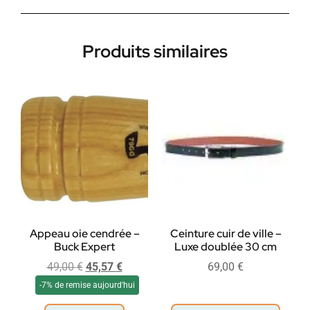
Produits similaires
Appeau oie cendrée –
Ceinture cuir de ville –
Buck Expert
Luxe doublée 30 cm
49,00
€
45,57
€
69,00
€
-7% de remise aujourd'hui