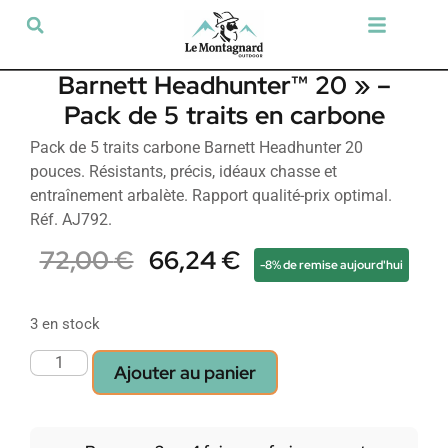
Tir sportif & Loisir
Airsoft & Paintball
Vêtements & Chaussures
Défense & Sécurité
Outdoor & Loisirs
Chien de chasse
Militaria & Tactique
Barnett Headhunter™ 20 » –
Pack de 5 traits en carbone
Pack de 5 traits carbone Barnett Headhunter 20
pouces. Résistants, précis, idéaux chasse et
entraînement arbalète. Rapport qualité-prix optimal.
Réf. AJ792.
72,00
€
66,24
€
-8% de remise aujourd'hui
3 en stock
Ajouter au panier