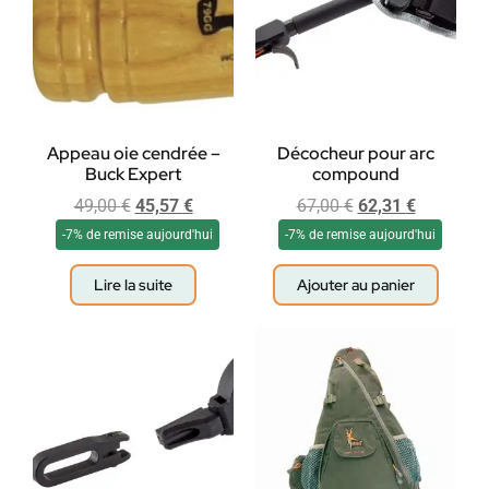
Appeau oie cendrée –
Décocheur pour arc
Buck Expert
compound
49,00
€
45,57
€
67,00
€
62,31
€
-7% de remise aujourd'hui
-7% de remise aujourd'hui
Lire la suite
Ajouter au panier