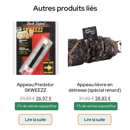
Autres produits liés
Appeau Predator
Appeau lièvre en
SKWEEZZ
détresse (spécial renard)
29,00
€
26,97
€
31,00
€
28,83
€
-7% de remise aujourd'hui
-7% de remise aujourd'hui
Lire la suite
Lire la suite