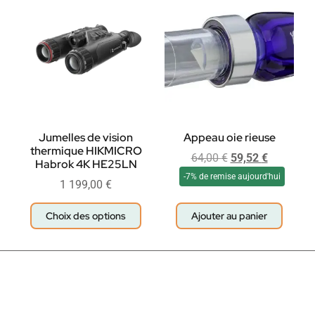
Jumelles de vision
Appeau oie rieuse
thermique HIKMICRO
64,00
€
59,52
€
Habrok 4K HE25LN
-7% de remise aujourd'hui
1 199,00
€
Choix des options
Ajouter au panier