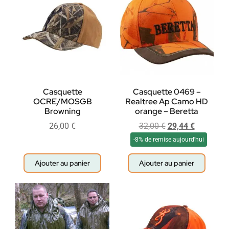
Casquette
Casquette 0469 –
OCRE/MOSGB
Realtree Ap Camo HD
Browning
orange – Beretta
26,00
€
32,00
€
29,44
€
-8% de remise aujourd'hui
Ajouter au panier
Ajouter au panier