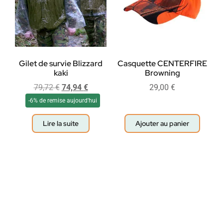
Gilet de survie Blizzard
Casquette CENTERFIRE
kaki
Browning
79,72
€
74,94
€
29,00
€
-6% de remise aujourd'hui
Lire la suite
Ajouter au panier