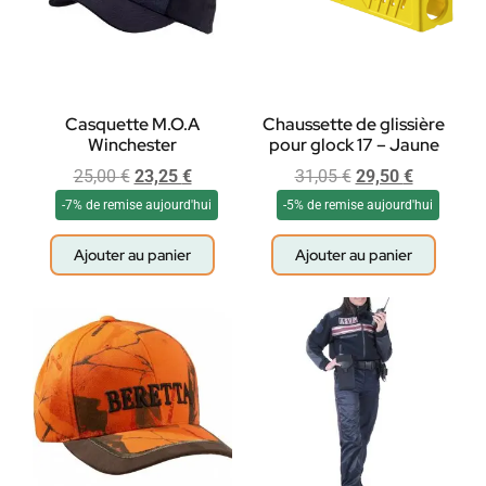
Casquette M.O.A
Chaussette de glissière
Winchester
pour glock 17 – Jaune
25,00
€
23,25
€
31,05
€
29,50
€
-7% de remise aujourd'hui
-5% de remise aujourd'hui
Ajouter au panier
Ajouter au panier