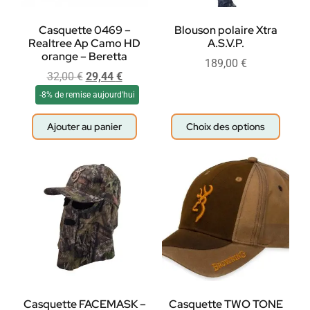
Casquette 0469 –
Blouson polaire Xtra
Realtree Ap Camo HD
A.S.V.P.
orange – Beretta
189,00
€
32,00
€
29,44
€
-8% de remise aujourd'hui
Ajouter au panier
Choix des options
Casquette FACEMASK –
Casquette TWO TONE