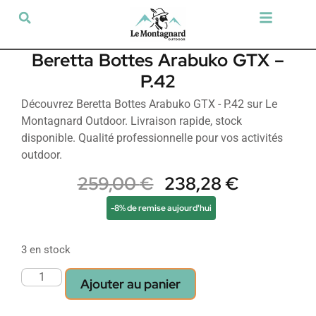
Tir sportif & Loisir
Airsoft & Paintball
Vêtements & Chaussures
Défense & Sécurité
Outdoor & Loisirs
Chien de chasse
Militaria & Tactique
Beretta Bottes Arabuko GTX –
P.42
Découvrez Beretta Bottes Arabuko GTX - P.42 sur Le
Montagnard Outdoor. Livraison rapide, stock
disponible. Qualité professionnelle pour vos activités
outdoor.
259,00
€
238,28
€
-8% de remise aujourd'hui
3 en stock
Ajouter au panier