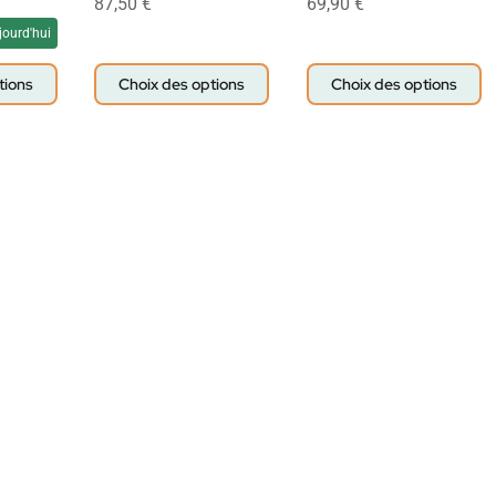
87,50
€
69,90
€
jourd'hui
tions
Choix des options
Choix des options