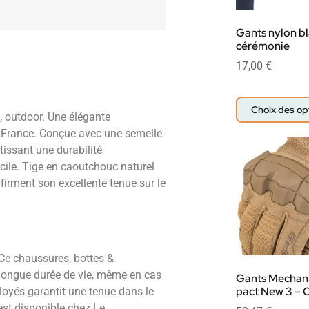
Gants nylon b
cérémonie
17,00
€
Choix des op
, outdoor. Une élégante
en France. Conçue avec une semelle
ntissant une durabilité
cile. Tige en caoutchouc naturel
nfirment son excellente tenue sur le
 Ce chaussures, bottes &
 longue durée de vie, même en cas
Gants Mechan
pact New 3 – 
ployés garantit une tenue dans le
est disponible chez Le