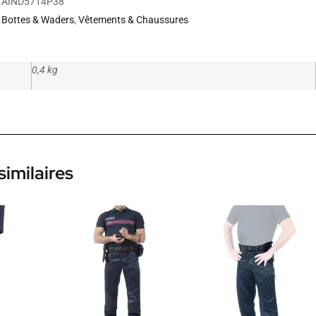
AIND5714P38
Bottes & Waders
,
Vêtements & Chaussures
0,4 kg
similaires