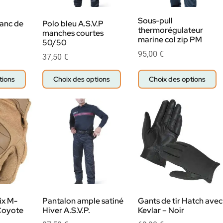
Sous-pull
lanc de
Polo bleu A.S.V.P
thermorégulateur
manches courtes
marine col zip PM
50/50
95,00
€
37,50
€
tions
Choix des options
Choix des options
ix M-
Pantalon ample satiné
Gants de tir Hatch avec
Coyote
Hiver A.S.V.P.
Kevlar – Noir