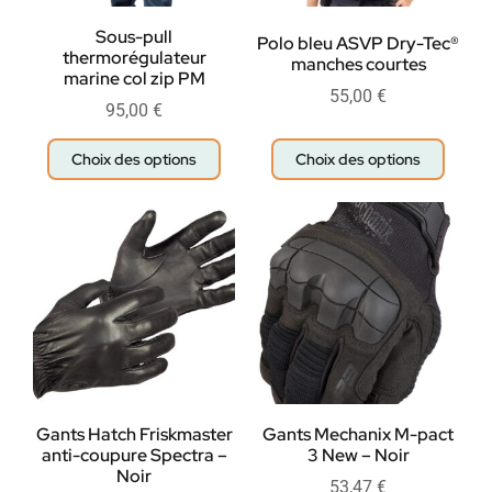
Sous-pull
Polo bleu ASVP Dry-Tec®
thermorégulateur
manches courtes
marine col zip PM
55,00
€
95,00
€
Choix des options
Choix des options
Gants Hatch Friskmaster
Gants Mechanix M-pact
anti-coupure Spectra –
3 New – Noir
Noir
53,47
€