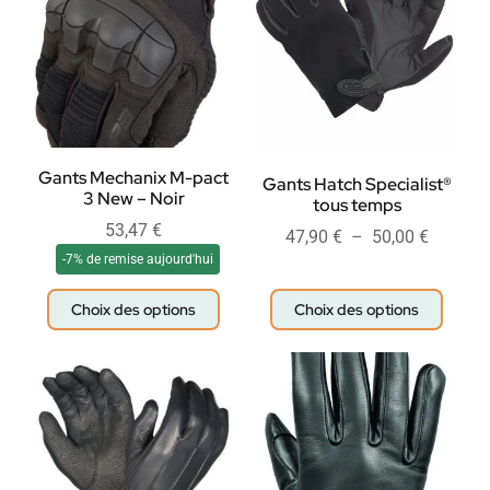
Gants Mechanix M-pact
Gants Hatch Specialist®
3 New – Noir
tous temps
53,47
€
47,90
€
–
50,00
€
-7% de remise aujourd'hui
Choix des options
Choix des options