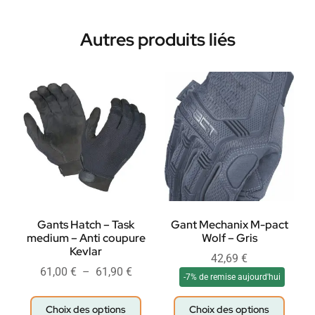
Autres produits liés
Gants Hatch – Task
Gant Mechanix M-pact
medium – Anti coupure
Wolf – Gris
Kevlar
42,69
€
61,00
€
–
61,90
€
-7% de remise aujourd'hui
Choix des options
Choix des options