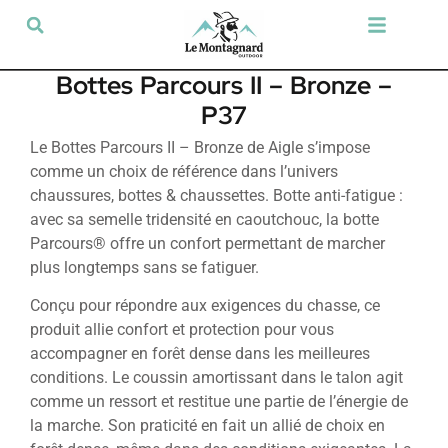
Tir sportif & Loisir
Airsoft & Paintball
Vêtements & Chaussures
Défense & Sécurité
Outdoor & Loisirs
Chien de chasse
Militaria & Tactique
Bottes Parcours II – Bronze –
P37
Le Bottes Parcours II – Bronze de Aigle s’impose
comme un choix de référence dans l’univers
chaussures, bottes & chaussettes. Botte anti-fatigue :
avec sa semelle tridensité en caoutchouc, la botte
Parcours® offre un confort permettant de marcher
plus longtemps sans se fatiguer.
Conçu pour répondre aux exigences du chasse, ce
produit allie confort et protection pour vous
accompagner en forêt dense dans les meilleures
conditions. Le coussin amortissant dans le talon agit
comme un ressort et restitue une partie de l’énergie de
la marche. Son praticité en fait un allié de choix en