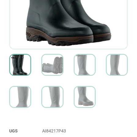
UGS
AI84217P43