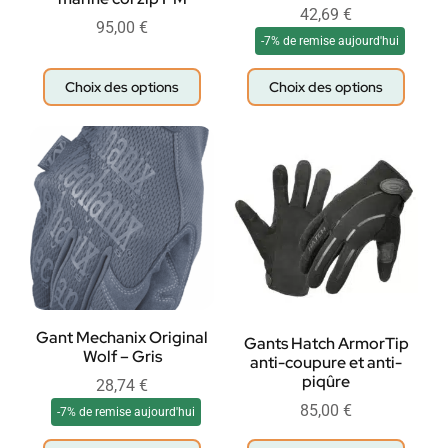
42,69
€
95,00
€
-7% de remise aujourd'hui
Choix des options
Choix des options
Gant Mechanix Original
Gants Hatch ArmorTip
Wolf – Gris
anti-coupure et anti-
piqûre
28,74
€
85,00
€
-7% de remise aujourd'hui