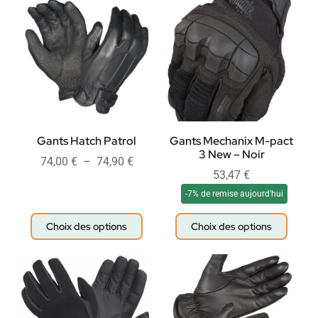
Gants Hatch Patrol
Gants Mechanix M-pact
3 New – Noir
74,00
€
–
74,90
€
53,47
€
-7% de remise aujourd'hui
Choix des options
Choix des options