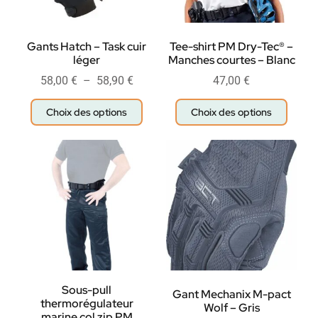
Gants Hatch – Task cuir
Tee-shirt PM Dry-Tec® –
léger
Manches courtes – Blanc
58,00
€
–
58,90
€
47,00
€
Choix des options
Choix des options
Sous-pull
Gant Mechanix M-pact
thermorégulateur
Wolf – Gris
marine col zip PM