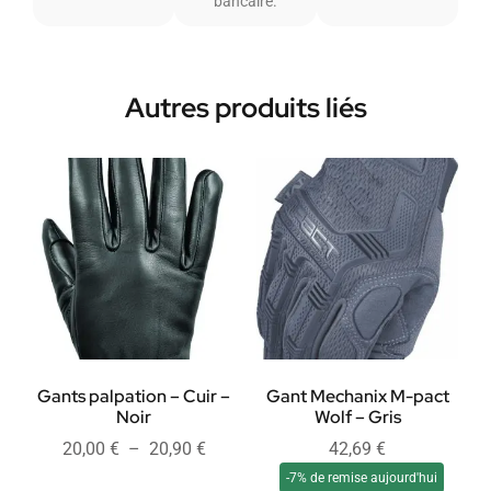
bancaire.
Autres produits liés
Gants palpation – Cuir –
Gant Mechanix M-pact
Noir
Wolf – Gris
20,00
€
–
20,90
€
42,69
€
-7% de remise aujourd'hui