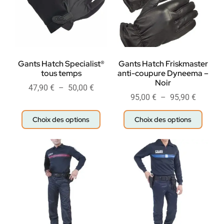
Gants Hatch Specialist®
Gants Hatch Friskmaster
tous temps
anti-coupure Dyneema –
Noir
47,90
€
–
50,00
€
95,00
€
–
95,90
€
Choix des options
Choix des options