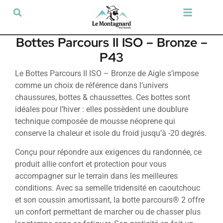
Tir sportif & Loisir
Airsoft & Paintball
Vêtements & Chaussures
Défense & Sécurité
Outdoor & Loisirs
Chien de chasse
Militaria & Tactique
Bottes Parcours II ISO – Bronze –
P43
Le Bottes Parcours II ISO – Bronze de Aigle s’impose
comme un choix de référence dans l’univers
chaussures, bottes & chaussettes. Ces bottes sont
idéales pour l’hiver : elles possèdent une doublure
technique composée de mousse néoprene qui
conserve la chaleur et isole du froid jusqu’à -20 degrés.
Conçu pour répondre aux exigences du randonnée, ce
produit allie confort et protection pour vous
accompagner sur le terrain dans les meilleures
conditions. Avec sa semelle tridensité en caoutchouc
et son coussin amortissant, la botte parcours® 2 offre
un confort permettant de marcher ou de chasser plus