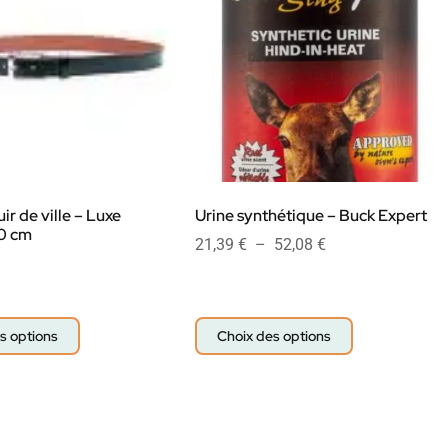
ir de ville – Luxe
Urine synthétique – Buck Expert
0 cm
21,39
€
–
52,08
€
s options
Choix des options