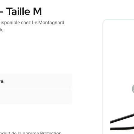
 Taille M
Disponible chez Le Montagnard
le.
re.
roduit de la gamme Protection