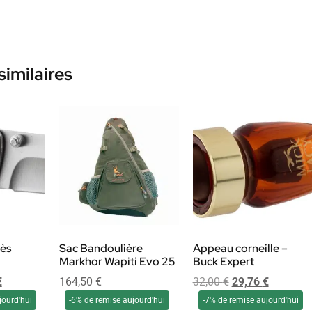
similaires
ès
Sac Bandoulière
Appeau corneille –
Markhor Wapiti Evo 25
Buck Expert
€
164,50
€
32,00
€
29,76
€
jourd'hui
-6% de remise aujourd'hui
-7% de remise aujourd'hui