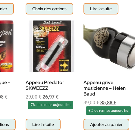
nier
Choix des options
Lire la suite
que –
Appeau Predator
Appeau grive
SKWEEZZ
musicienne – Helen
Baud
08
€
29,00
€
26,97
€
39,00
€
35,88
€
-7% de remise aujourd'hui
-8% de remise aujourd'hui
tions
Lire la suite
Ajouter au panier