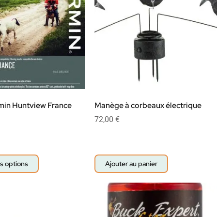
min Huntview France
Manège à corbeaux électrique
72,00
€
s options
Ajouter au panier