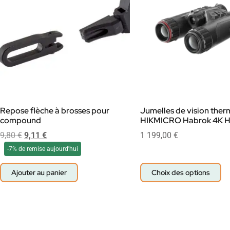
Repose flèche à brosses pour
Jumelles de vision ther
compound
HIKMICRO Habrok 4K 
9,80
€
9,11
€
1 199,00
€
-7% de remise aujourd'hui
Ajouter au panier
Choix des options