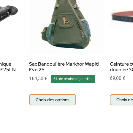
mique
Sac Bandoulière Markhor Wapiti
Ceinture cu
HE25LN
Evo 25
doublée 3
69,00
€
164,50
€
-6% de remise aujourd'hui
Choix des options
Choix de