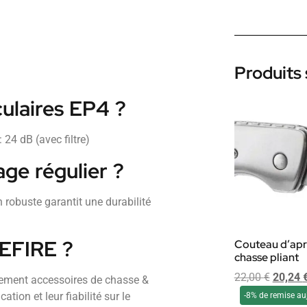
Produits 
ulaires EP4 ?
 24 dB (avec filtre)
age régulier ?
 robuste garantit une durabilité
REFIRE ?
Couteau d’apr
chasse pliant
22,00
€
20,24
ement accessoires de chasse &
tion et leur fiabilité sur le
-8% de remise au