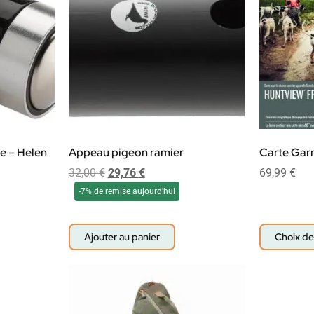
e – Helen
Appeau pigeon ramier
Carte Gar
32,00
€
29,76
€
69,99
€
-7% de remise aujourd'hui
Ajouter au panier
Choix de