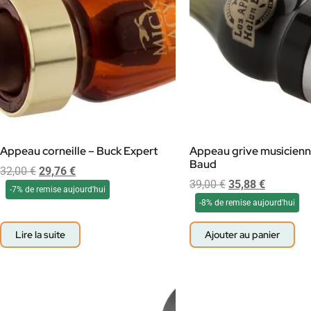
Appeau corneille – Buck Expert
Appeau grive musicienn
Baud
32,00
€
29,76
€
39,00
€
35,88
€
-7% de remise aujourd'hui
-8% de remise aujourd'hui
Lire la suite
Ajouter au panier