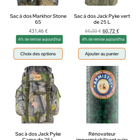
Sac à dos Markhor Stone
Sac à dos Jack Pyke vert
65
de 25 L
431,46
€
66,00
€
60,72
€
-6% de remise aujourd'hui
-8% de remise aujourd'hui
Choix des options
Ajouter au panier
Sac à dos Jack Pyke
Rénovateur
Camo de 25 L
imperméabilisant cuirs