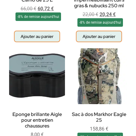
gras & nubucks 250 ml
66,00
€
60,72
€
22,00
€
20,24
€
-8% de remise aujourd'hui
-8% de remise aujourd'hui
Ajouter au panier
Ajouter au panier
Eponge brillante Aigle
Sac à dos Markhor Eagle
pour entretien
25
chaussures
158,86
€
8,00
€