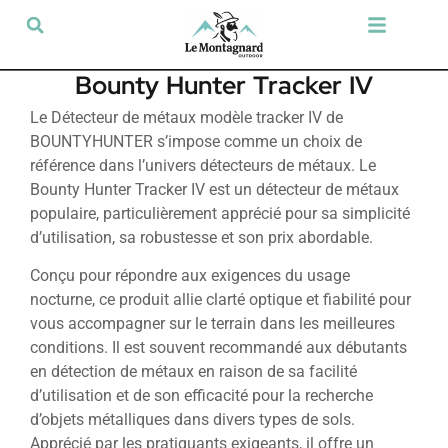
Tir sportif & Loisir
Airsoft & Paintball
Vêtements & Chaussures
Défense & Sécurité
Outdoor & Loisirs
Chien de chasse
Militaria & Tactique
Bounty Hunter Tracker IV
Le Détecteur de métaux modèle tracker IV de
BOUNTYHUNTER s’impose comme un choix de
référence dans l’univers détecteurs de métaux. Le
Bounty Hunter Tracker IV est un détecteur de métaux
populaire, particulièrement apprécié pour sa simplicité
d’utilisation, sa robustesse et son prix abordable.
Conçu pour répondre aux exigences du usage
nocturne, ce produit allie clarté optique et fiabilité pour
vous accompagner sur le terrain dans les meilleures
conditions. Il est souvent recommandé aux débutants
en détection de métaux en raison de sa facilité
d’utilisation et de son efficacité pour la recherche
d’objets métalliques dans divers types de sols.
Apprécié par les pratiquants exigeants, il offre un