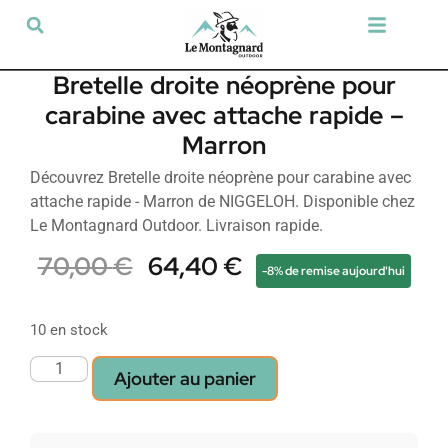
Tir sportif & Loisir
Airsoft & Paintball
Vêtements & Chaussures
Défense & Sécurité
Outdoor & Loisirs
Chien de chasse
Militaria & Tactique
Bretelle droite néoprène pour
carabine avec attache rapide –
Marron
Découvrez Bretelle droite néoprène pour carabine avec
attache rapide - Marron de NIGGELOH. Disponible chez
Le Montagnard Outdoor. Livraison rapide.
70,00
€
64,40
€
-8% de remise aujourd'hui
10 en stock
Ajouter au panier