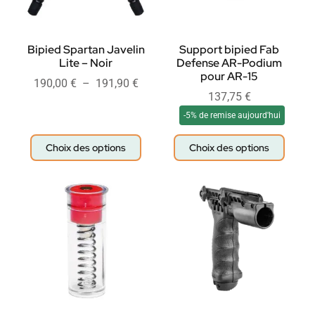
Bipied Spartan Javelin
Support bipied Fab
Lite – Noir
Defense AR-Podium
pour AR-15
190,00
€
–
191,90
€
137,75
€
-5% de remise aujourd'hui
Choix des options
Choix des options