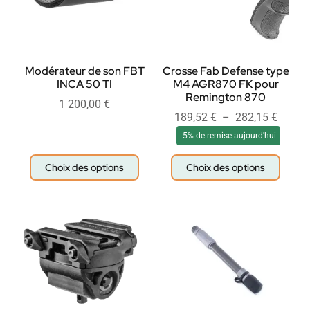
Modérateur de son FBT
Crosse Fab Defense type
INCA 50 TI
M4 AGR870 FK pour
Remington 870
1 200,00
€
189,52
€
–
282,15
€
-5% de remise aujourd'hui
Choix des options
Choix des options