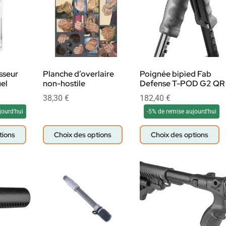
sseur
Planche d’overlaire
Poignée bipied Fab
uel
non-hostile
Defense T-POD G2 QR
38,30
€
182,40
€
jourd'hui
-5% de remise aujourd'hui
tions
Choix des options
Choix des options