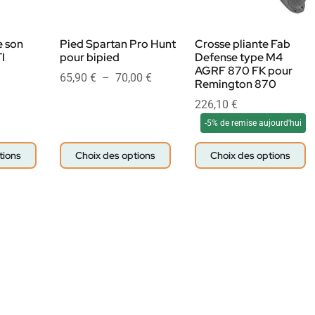
 son
Pied Spartan Pro Hunt
Crosse pliante Fab
I
pour bipied
Defense type M4
AGRF 870 FK pour
65,90
€
–
70,00
€
Remington 870
226,10
€
-5% de remise aujourd'hui
tions
Choix des options
Choix des options