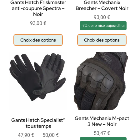
Gants Hatch Friskmaster
Gants Mechanix
anti-coupure Spectra –
Breacher – Covert Noir
Noir
93,00
€
93,00
€
-7% de remise aujourd'hui
Choix des options
Choix des options
Gants Mechanix M-pact
Gants Hatch Specialist®
3 New – Noir
tous temps
53,47
€
47,90
€
–
50,00
€