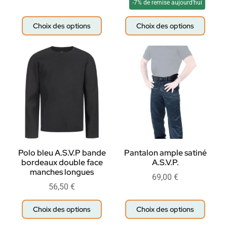
-7% de remise aujourd'hui
Choix des options
Choix des options
Polo bleu A.S.V.P bande
Pantalon ample satiné
bordeaux double face
A.S.V.P.
manches longues
69,00
€
56,50
€
Choix des options
Choix des options