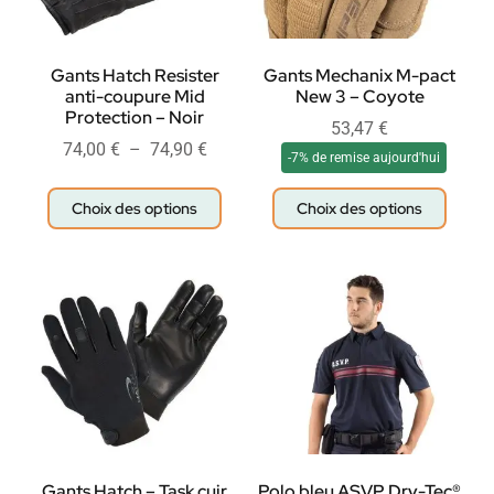
Gants Hatch Resister
Gants Mechanix M-pact
anti-coupure Mid
New 3 – Coyote
Protection – Noir
53,47
€
74,00
€
–
74,90
€
-7% de remise aujourd'hui
Choix des options
Choix des options
Gants Hatch – Task cuir
Polo bleu ASVP Dry-Tec®