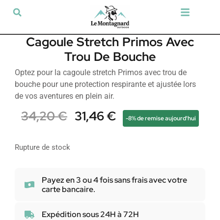
Tir sportif & Loisir
Airsoft & Paintball
Vêtements & Chaussures
Défense & Sécurité
Outdoor & Loisirs
Chien de chasse
Militaria & Tactique
Cagoule Stretch Primos Avec
Trou De Bouche
Optez pour la cagoule stretch Primos avec trou de
bouche pour une protection respirante et ajustée lors
de vos aventures en plein air.
34,20
€
31,46
€
-8% de remise aujourd'hui
Rupture de stock
Payez en 3 ou 4 fois sans frais avec votre
carte bancaire.
Expédition sous 24H à 72H