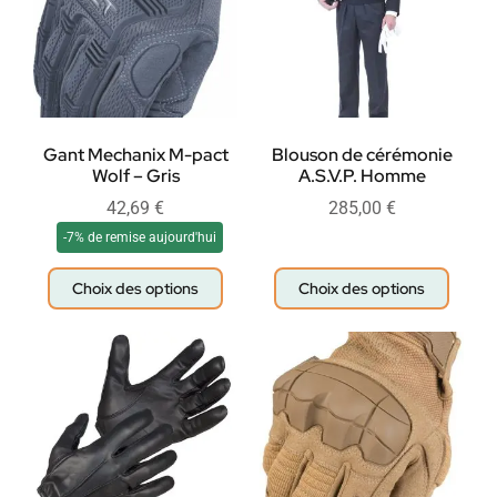
Gant Mechanix M-pact
Blouson de cérémonie
Wolf – Gris
A.S.V.P. Homme
42,69
€
285,00
€
-7% de remise aujourd'hui
Choix des options
Choix des options