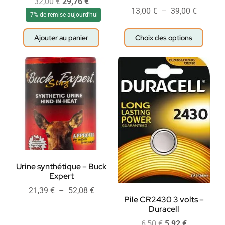
32,00
€
29,76
€
13,00
€
–
39,00
€
-7% de remise aujourd'hui
Ajouter au panier
Choix des options
Urine synthétique – Buck
Expert
21,39
€
–
52,08
€
Pile CR2430 3 volts –
Duracell
6,50
€
5,92
€