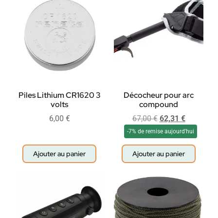
Piles Lithium CR1620 3
Décocheur pour arc
volts
compound
6,00
€
67,00
€
62,31
€
-7% de remise aujourd'hui
Ajouter au panier
Ajouter au panier