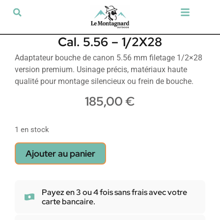
Tir sportif & Loisir
Airsoft & Paintball
Vêtements & Chaussures
Défense & Sécurité
Outdoor & Loisirs
Chien de chasse
Militaria & Tactique
Cal. 5.56 – 1/2X28
Adaptateur bouche de canon 5.56 mm filetage 1/2×28
version premium. Usinage précis, matériaux haute
qualité pour montage silencieux ou frein de bouche.
185,00
€
1 en stock
Ajouter au panier
Payez en 3 ou 4 fois sans frais avec votre
carte bancaire.