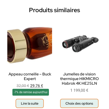
Produits similaires
Appeau corneille – Buck
Jumelles de vision
Expert
thermique HIKMICRO
Habrok 4K HE25LN
32,00
€
29,76
€
1 199,00
€
-7% de remise aujourd'hui
Lire la suite
Choix des options