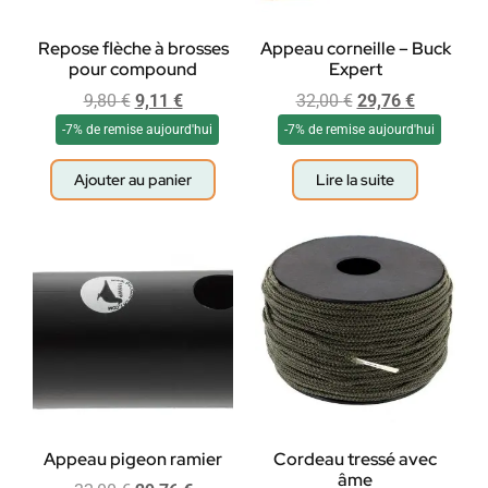
Repose flèche à brosses
Appeau corneille – Buck
pour compound
Expert
9,80
€
9,11
€
32,00
€
29,76
€
-7% de remise aujourd'hui
-7% de remise aujourd'hui
Ajouter au panier
Lire la suite
Appeau pigeon ramier
Cordeau tressé avec
âme