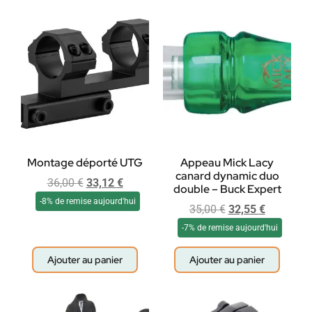
Montage déporté UTG
Appeau Mick Lacy
canard dynamic duo
36,00
€
33,12
€
double – Buck Expert
-8% de remise aujourd'hui
35,00
€
32,55
€
-7% de remise aujourd'hui
Ajouter au panier
Ajouter au panier