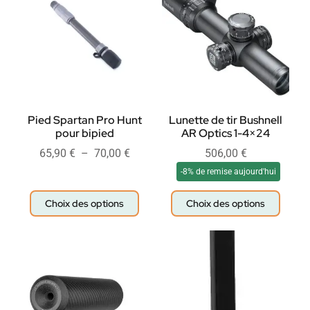
Pied Spartan Pro Hunt
Lunette de tir Bushnell
pour bipied
AR Optics 1-4×24
65,90
€
–
70,00
€
506,00
€
-8% de remise aujourd'hui
Choix des options
Choix des options