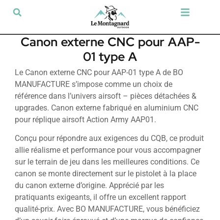
Tir sportif & Loisir
Airsoft & Paintball
Vêtements & Chaussures
Défense & Sécurité
Outdoor & Loisirs
Chien de chasse
Militaria & Tactique
Canon externe CNC pour AAP-
01 type A
Le Canon externe CNC pour AAP-01 type A de BO
MANUFACTURE s’impose comme un choix de
référence dans l’univers airsoft – pièces détachées &
upgrades. Canon externe fabriqué en aluminium CNC
pour réplique airsoft Action Army AAP01.
Conçu pour répondre aux exigences du CQB, ce produit
allie réalisme et performance pour vous accompagner
sur le terrain de jeu dans les meilleures conditions. Ce
canon se monte directement sur le pistolet à la place
du canon externe d’origine. Apprécié par les
pratiquants exigeants, il offre un excellent rapport
qualité-prix. Avec BO MANUFACTURE, vous bénéficiez