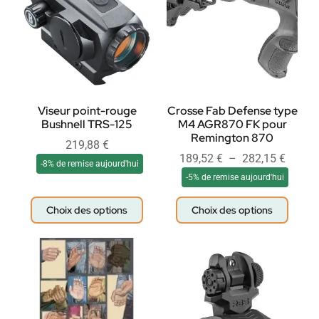
Viseur point-rouge
Crosse Fab Defense type
Bushnell TRS-125
M4 AGR870 FK pour
Remington 870
219,88
€
189,52
€
–
282,15
€
-8% de remise aujourd'hui
-5% de remise aujourd'hui
Choix des options
Choix des options