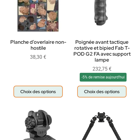
Planche d’overlaire non-
Poignée avant tactique
hostile
rotative et bipied Fab T-
POD G2 FA avec support
38,30
€
lampe
232,75
€
-5% de remise aujourd'hui
Choix des options
Choix des options