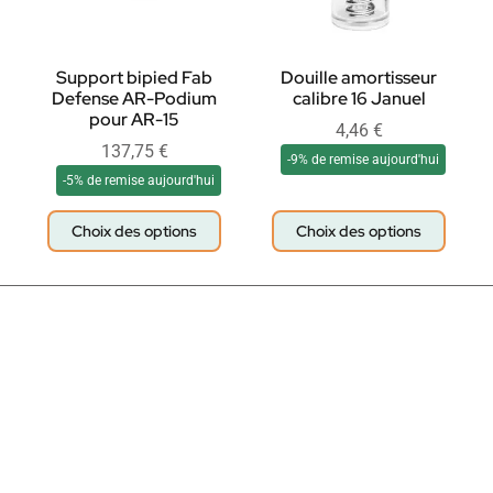
Support bipied Fab
Douille amortisseur
Defense AR-Podium
calibre 16 Januel
pour AR-15
4,46
€
137,75
€
-9% de remise aujourd'hui
-5% de remise aujourd'hui
Choix des options
Choix des options