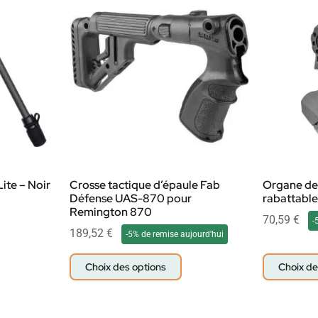
ite – Noir
Crosse tactique d’épaule Fab
Organe de 
Défense UAS-870 pour
rabattabl
Remington 870
70,59
€
-
189,52
€
-5% de remise aujourd'hui
Choix des options
Choix de