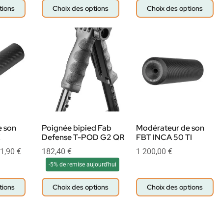
tions
Choix des options
Choix des options
 son
Poignée bipied Fab
Modérateur de son
Defense T-POD G2 QR
FBT INCA 50 TI
1,90
€
182,40
€
1 200,00
€
-5% de remise aujourd'hui
tions
Choix des options
Choix des options