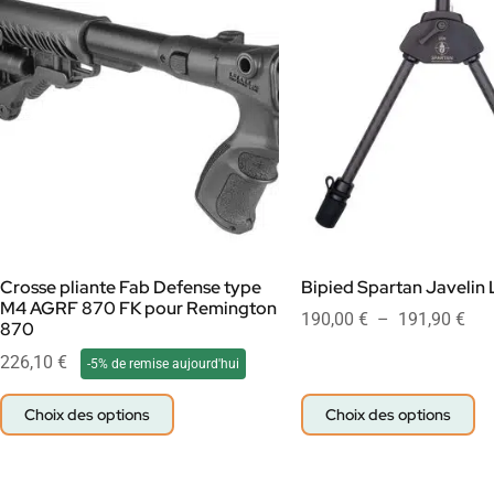
Crosse pliante Fab Defense type
Bipied Spartan Javelin L
M4 AGRF 870 FK pour Remington
190,00
€
–
191,90
€
870
226,10
€
-5% de remise aujourd'hui
Choix des options
Choix des options