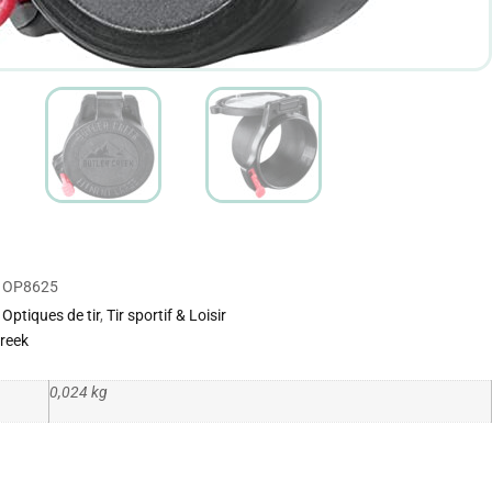
OP8625
Optiques de tir
,
Tir sportif & Loisir
Creek
0,024 kg