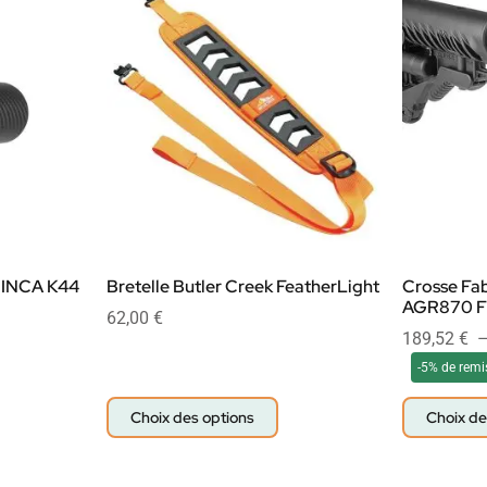
 INCA K44
Bretelle Butler Creek FeatherLight
Crosse Fa
AGR870 F
62,00
€
189,52
€
-5% de remi
Choix des options
Choix de