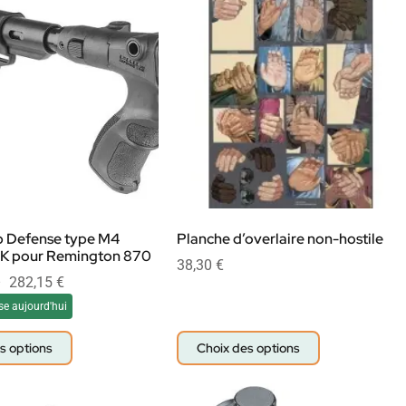
b Defense type M4
Planche d’overlaire non-hostile
K pour Remington 870
38,30
€
–
282,15
€
se aujourd'hui
s options
Choix des options