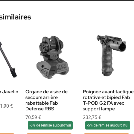
similaires
 Javelin
Organe de visée de
Poignée avant tactique
secours arrière
rotative et bipied Fab
rabattable Fab
T-POD G2 FA avec
1,90
€
Defense RBS
support lampe
70,59
€
232,75
€
-5% de remise aujourd'hui
-5% de remise aujourd'hui