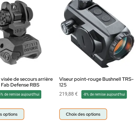
visée de secours arrière
Viseur point-rouge Bushnell TRS-
e Fab Defense RBS
125
219,88
€
5% de remise aujourd'hui
-8% de remise aujourd'hui
s options
Choix des options