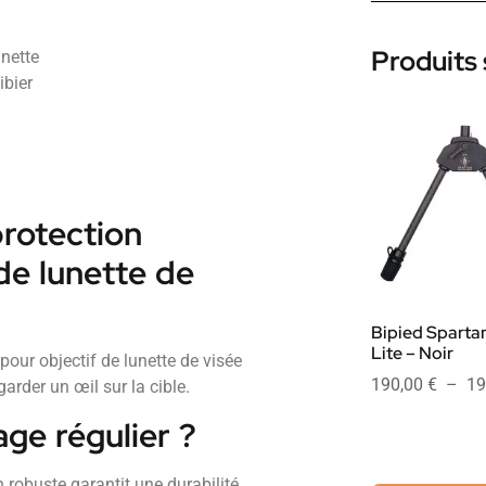
Produits 
unette
ibier
rotection
e lunette de
Bipied Spartan
Lite – Noir
our objectif de lunette de visée
190,00
€
–
19
arder un œil sur la cible.
age régulier ?
 robuste garantit une durabilité