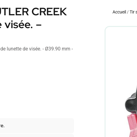
BUTLER CREEK
Accueil
/
Tir 
 visée. –
e lunette de visée. - Ø39.90 mm -
re.