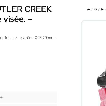
BUTLER CREEK
Accueil
/
Tir 
 visée. –
e lunette de visée. - Ø43.20 mm -
re.