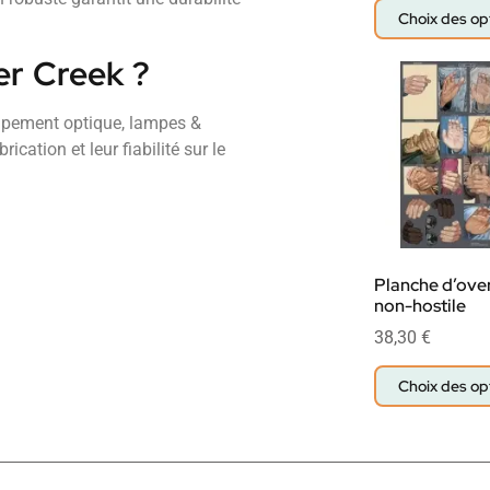
Choix des op
er Creek ?
uipement optique, lampes &
ication et leur fiabilité sur le
Planche d’over
non-hostile
38,30
€
Choix des op