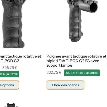
ant tactique rotative et
Poignée avant tactique rotative et
b T-POD G2
bipied Fab T-POD G2 FA avec
support lampe
–
306,75
€
232,75
€
-5% de remise aujourd'hui
se aujourd'hui
s options
Choix des options