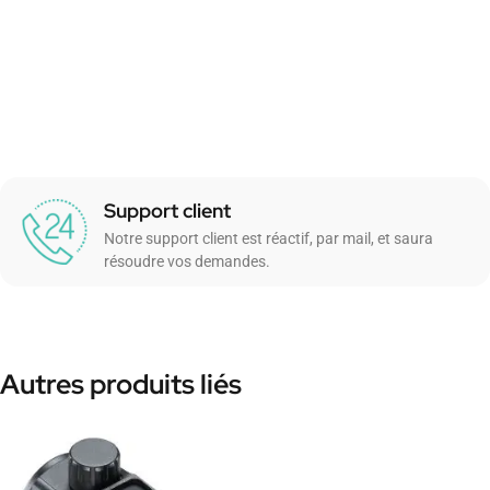
Support client
Notre support client est réactif, par mail, et saura
résoudre vos demandes.
Autres produits liés