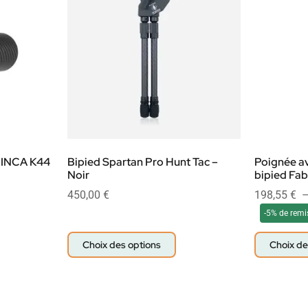
 INCA K44
Bipied Spartan Pro Hunt Tac –
Poignée av
Noir
bipied Fa
450,00
€
198,55
€
-5% de remi
Choix des options
Choix de