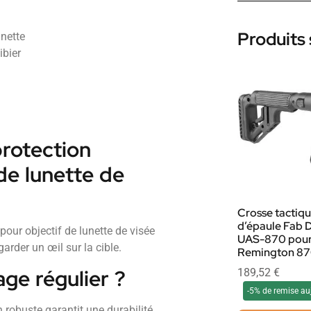
Produits 
unette
ibier
rotection
e lunette de
Crosse tactiq
d’épaule Fab 
our objectif de lunette de visée
UAS-870 pou
arder un œil sur la cible.
Remington 8
age régulier ?
189,52
€
-5% de remise au
 robuste garantit une durabilité