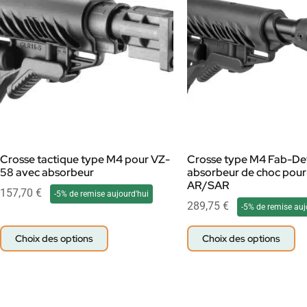
Crosse tactique type M4 pour VZ-
Crosse type M4 Fab-De
58 avec absorbeur
absorbeur de choc pour 
AR/SAR
157,70
€
-5% de remise aujourd'hui
289,75
€
-5% de remise auj
Choix des options
Choix des options