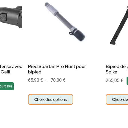
fense avec
Pied Spartan Pro Hunt pour
Bipied de 
Galil
bipied
Spike
65,90
€
–
70,00
€
265,05
€
ourd'hui
Choix des options
Choix de