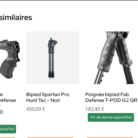
similaires
ue
Bipied Spartan Pro
Poignée bipied Fab
Défense
Hunt Tac – Noir
Defense T-POD G2 QR
r
450,00
€
182,40
€
70
-5% de remise aujourd'hui
jourd'hui