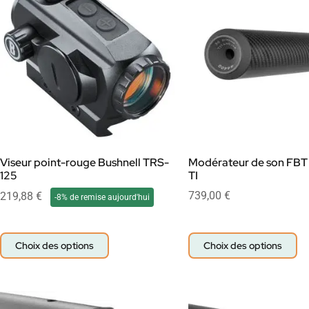
Viseur point-rouge Bushnell TRS-
Modérateur de son FBT
125
TI
739,00
€
219,88
€
-8% de remise aujourd'hui
Choix des options
Choix des options