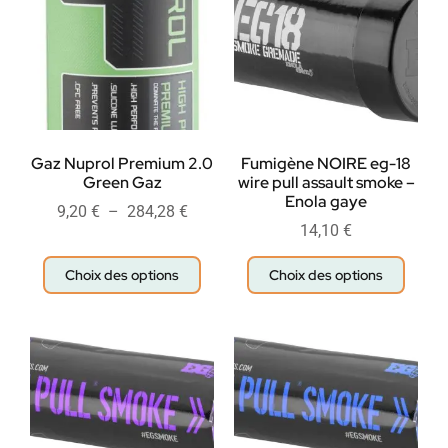
Gaz Nuprol Premium 2.0
Fumigène NOIRE eg-18
Green Gaz
wire pull assault smoke –
Enola gaye
9,20
€
–
284,28
€
14,10
€
Choix des options
Choix des options