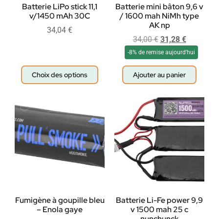
Batterie LiPo stick 11,1
Batterie mini bâton 9,6 v
v/1450 mAh 30C
/ 1600 mah NiMh type
AK np
34,04
€
34,00
€
31,28
€
-8% de remise aujourd'hui
Choix des options
Ajouter au panier
Fumigène à goupille bleu
Batterie Li-Fe power 9,9
– Enola gaye
v 1500 mah 25 c
nunchunck