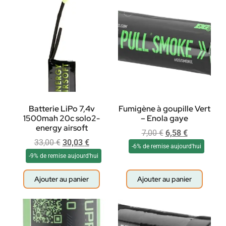
Batterie LiPo 7,4v
Fumigène à goupille Vert
1500mah 20c solo2-
– Enola gaye
energy airsoft
7,00
€
6,58
€
33,00
€
30,03
€
-6% de remise aujourd'hui
-9% de remise aujourd'hui
Ajouter au panier
Ajouter au panier