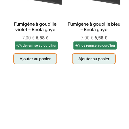
Fumigène à goupille
Fumigène à goupille bleu
violet – Enola gaye
– Enola gaye
7,00
€
6,58
€
7,00
€
6,58
€
-6% de remise aujourd'hui
-6% de remise aujourd'hui
Ajouter au panier
Ajouter au panier