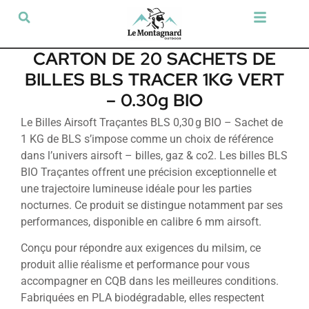
Tir sportif & Loisir
Airsoft & Paintball
Vêtements & Chaussures
Défense & Sécurité
Outdoor & Loisirs
Chien de chasse
Militaria & Tactique
CARTON DE 20 SACHETS DE
BILLES BLS TRACER 1KG VERT
– 0.30g BIO
Le Billes Airsoft Traçantes BLS 0,30 g BIO – Sachet de
1 KG de BLS s’impose comme un choix de référence
dans l’univers airsoft – billes, gaz & co2. Les billes BLS
BIO Traçantes offrent une précision exceptionnelle et
une trajectoire lumineuse idéale pour les parties
nocturnes. Ce produit se distingue notamment par ses
performances, disponible en calibre 6 mm airsoft.
Conçu pour répondre aux exigences du milsim, ce
produit allie réalisme et performance pour vous
accompagner en CQB dans les meilleures conditions.
Fabriquées en PLA biodégradable, elles respectent