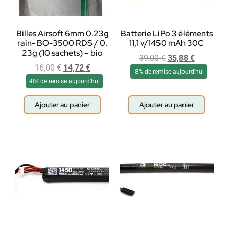
Billes Airsoft 6mm 0.23g
Batterie LiPo 3 éléments
rain- BO-3500 RDS / 0.
11,1 v/1450 mAh 30C
23g (10 sachets) – bio
39,00
€
35,88
€
16,00
€
14,72
€
-8% de remise aujourd'hui
-8% de remise aujourd'hui
Ajouter au panier
Ajouter au panier