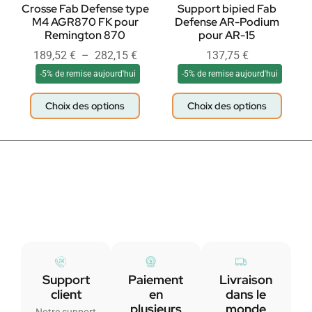
Crosse Fab Defense type
Support bipied Fab
M4 AGR870 FK pour
Defense AR-Podium
Remington 870
pour AR-15
189,52
€
–
282,15
€
137,75
€
-5% de remise aujourd'hui
-5% de remise aujourd'hui
Choix des options
Choix des options
Support
Paiement
Livraison
client
en
dans le
plusieurs
monde
Notre support