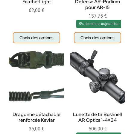
FeatherLight
Defense AR-Podium
pour AR-15
62,00
€
137,75
€
-5% de remise aujourd'hui
Choix des options
Choix des options
Dragonne détachable
Lunette de tir Bushnell
renforcée Kevlar
AR Optics 1-4×24
35,00
€
506,00
€