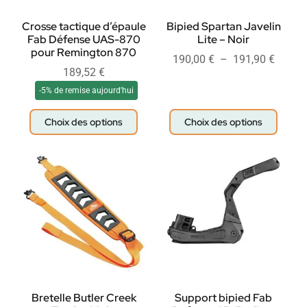
Crosse tactique d’épaule
Bipied Spartan Javelin
Fab Défense UAS-870
Lite – Noir
pour Remington 870
190,00
€
–
191,90
€
189,52
€
-5% de remise aujourd'hui
Choix des options
Choix des options
Bretelle Butler Creek
Support bipied Fab