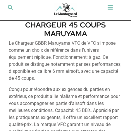
Tir sportif & Loisir
Airsoft & Paintball
Vêtements & Chaussures
Défense & Sécurité
Outdoor & Loisirs
Chien de chasse
Militaria & Tactique
CHARGEUR 45 COUPS
MARUYAMA
Le Chargeur GBBR Maruyama VFC de VFC s’impose
comme un choix de référence dans l’univers
équipement réplique. Fonctionnement: à gaz. Ce
produit se distingue notamment par ses performances,
disponible en calibre 6 mm airsoft, avec une capacité
de 45 coups.
Conçu pour répondre aux exigences du parties en
extérieur, ce produit allie réalisme et performance pour
vous accompagner en partie d’airsoft dans les
meilleures conditions. Capacité: 45 BB’s. Apprécié par
les pratiquants exigeants, il offre un excellent rapport
qualité-prix. La marque VFC garantit un niveau de