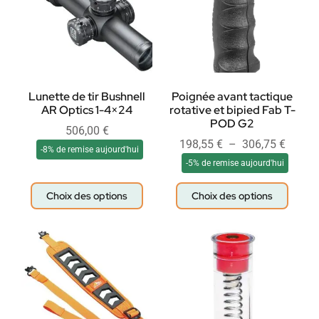
Lunette de tir Bushnell
Poignée avant tactique
AR Optics 1-4×24
rotative et bipied Fab T-
POD G2
506,00
€
198,55
€
–
306,75
€
-8% de remise aujourd'hui
-5% de remise aujourd'hui
Choix des options
Choix des options