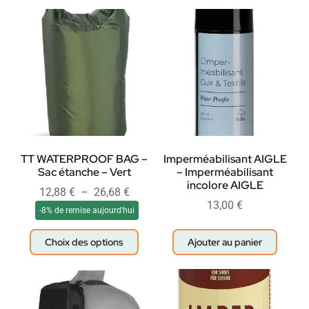
TT WATERPROOF BAG –
Imperméabilisant AIGLE
Sac étanche – Vert
– Imperméabilisant
incolore AIGLE
12,88
€
–
26,68
€
13,00
€
-8% de remise aujourd'hui
Choix des options
Ajouter au panier