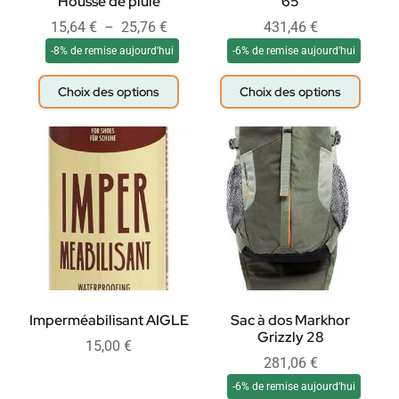
Housse de pluie
65
15,64
€
–
25,76
€
431,46
€
-8% de remise aujourd'hui
-6% de remise aujourd'hui
Choix des options
Choix des options
Imperméabilisant AIGLE
Sac à dos Markhor
Grizzly 28
15,00
€
281,06
€
-6% de remise aujourd'hui