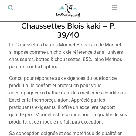
Tir sportif & Loisir
Airsoft & Paintball
Vêtements & Chaussures
Défense & Sécurité
Outdoor & Loisirs
Chien de chasse
Militaria & Tactique
Chaussettes Blois kaki – P.
39/40
Le Chaussettes hautes Monnet Blois kaki de Monnet
s’impose comme un choix de référence dans l’univers
chaussures, bottes & chaussettes. 85% laine Merinos
pour un confort optimal.
Conçu pour répondre aux exigences du outdoor, ce
produit allie confort et protection pour vous
accompagner en battue dans les meilleures conditions.
Excellente thermorégulation. Apprécié par les
pratiquants exigeants, il offre un excellent rapport
qualité-prix. Monnet est reconnue pour la qualité de ses
produits, et ce modèle ne fait pas exception.
Sa conception soignée et ses matériaux de qualité en