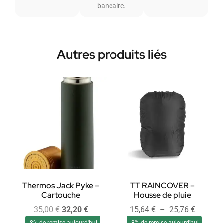
bancaire.
Autres produits liés
Thermos Jack Pyke –
TT RAINCOVER –
Cartouche
Housse de pluie
35,00
€
32,20
€
15,64
€
–
25,76
€
-8% de remise aujourd'hui
-8% de remise aujourd'hui