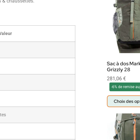
 & chaussettes.
Valeur
Sac à dos Mar
Grizzly 28
281,06
€
-6% de remise au
Choix des op
tes