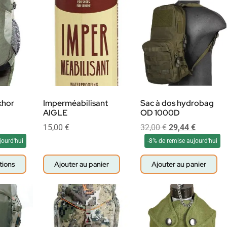
khor
Imperméabilisant
Sac à dos hydrobag
AIGLE
OD 1000D
15,00
€
32,00
€
29,44
€
jourd'hui
-8% de remise aujourd'hui
tions
Ajouter au panier
Ajouter au panier