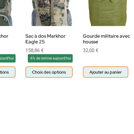
khor
Sac à dos Markhor
Gourde militaire avec
Eagle 25
housse
158,86
€
32,00
€
jourd'hui
-6% de remise aujourd'hui
tions
Choix des options
Ajouter au panier