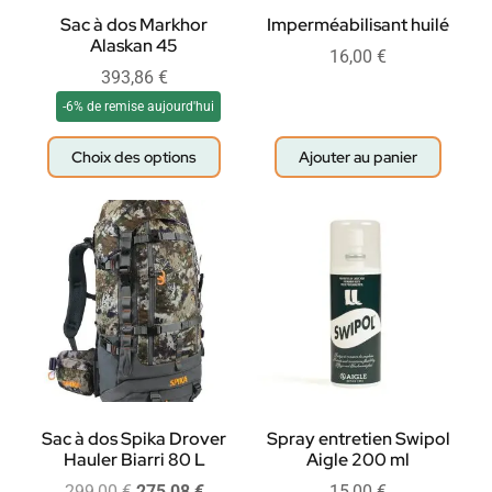
Sac à dos Markhor
Imperméabilisant huilé
Alaskan 45
16,00
€
393,86
€
-6% de remise aujourd'hui
Choix des options
Ajouter au panier
Sac à dos Spika Drover
Spray entretien Swipol
Hauler Biarri 80 L
Aigle 200 ml
299,00
€
275,08
€
15,00
€