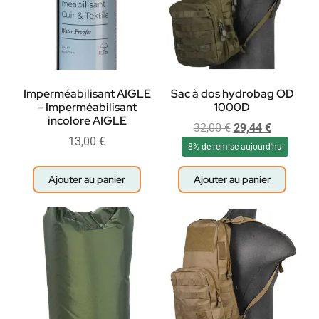
Imperméabilisant AIGLE
Sac à dos hydrobag OD
– Imperméabilisant
1000D
incolore AIGLE
32,00
€
29,44
€
13,00
€
-8% de remise aujourd'hui
Ajouter au panier
Ajouter au panier