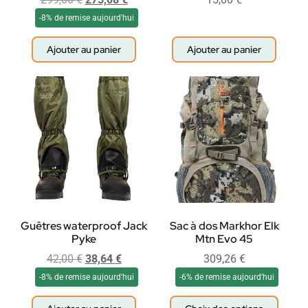
-8% de remise aujourd'hui
Ajouter au panier
Ajouter au panier
Guêtres waterproof Jack
Sac à dos Markhor Elk
Pyke
Mtn Evo 45
42,00
€
38,64
€
309,26
€
-8% de remise aujourd'hui
-6% de remise aujourd'hui