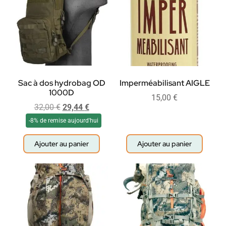
Sac à dos hydrobag OD
Imperméabilisant AIGLE
1000D
15,00
€
32,00
€
29,44
€
-8% de remise aujourd'hui
Ajouter au panier
Ajouter au panier