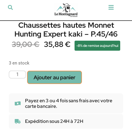
Tir sportif & Loisir
Airsoft & Paintball
Vêtements & Chaussures
Défense & Sécurité
Outdoor & Loisirs
Chien de chasse
Militaria & Tactique
Chaussettes hautes Monnet
Hunting Expert kaki – P.45/46
39,00
€
35,88
€
-8% de remise aujourd'hui
3 en stock
Ajouter au panier
Payez en 3 ou 4 fois sans frais avec votre
carte bancaire.
Expédition sous 24H à 72H