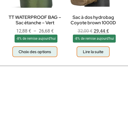
TT WATERPROOF BAG –
Sac à dos hydrobag
Sac étanche – Vert
Coyote brown 1000D
12,88
€
–
26,68
€
32,00
€
29,44
€
-8% de remise aujourd'hui
-8% de remise aujourd'hui
Choix des options
Lire la suite