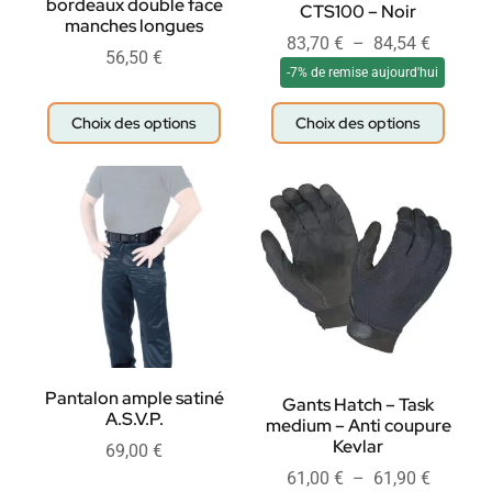
bordeaux double face
CTS100 – Noir
manches longues
83,70
€
–
84,54
€
56,50
€
-7% de remise aujourd'hui
Choix des options
Choix des options
Pantalon ample satiné
Gants Hatch – Task
A.S.V.P.
medium – Anti coupure
Kevlar
69,00
€
61,00
€
–
61,90
€