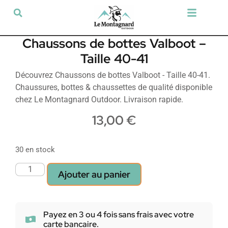
Tir sportif & Loisir
Airsoft & Paintball
Vêtements & Chaussures
Défense & Sécurité
Outdoor & Loisirs
Chien de chasse
Militaria & Tactique
Chaussons de bottes Valboot –
Taille 40-41
Découvrez Chaussons de bottes Valboot - Taille 40-41.
Chaussures, bottes & chaussettes de qualité disponible
chez Le Montagnard Outdoor. Livraison rapide.
13,00
€
30 en stock
Ajouter au panier
Payez en 3 ou 4 fois sans frais avec votre
carte bancaire.