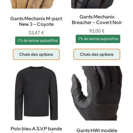
Gants Mechanix
Gants Mechanix M-pact
Breacher – Covert Noir
New 3 – Coyote
93,00
€
53,47
€
-7% de remise aujourd'hui
-7% de remise aujourd'hui
Choix des options
Choix des options
Polo bleu A.S.V.P bande
Gants HWI modèle