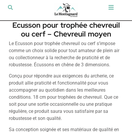
Tir sportif & Loisir
Airsoft & Paintball
Vêtements & Chaussures
Défense & Sécurité
Outdoor & Loisirs
Chien de chasse
Militaria & Tactique
Ecusson pour trophée chevreuil
ou cerf – Chevreuil moyen
Le Ecusson pour trophée chevreuil ou cerf s’impose
comme un choix solide pour tout amateur de plein air
ou collectionneur à la recherche de praticité et de
robustesse. Écussons en chêne de 3 dimensions.
Conçu pour répondre aux exigences du archerie, ce
produit allie praticité et fonctionnalité pour vous
accompagner au quotidien dans les meilleures
conditions. 18 cm pour trophées de chevreuil. Que ce
soit pour une sortie occasionnelle ou une pratique
régulière, ce produit saura vous satisfaire par sa
robustesse et son qualité.
Sa conception soignée et ses matériaux de qualité en