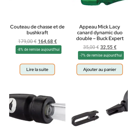
Couteau de chasse et de
Appeau Mick Lacy
bushkraft
canard dynamic duo
double – Buck Expert
179,00
€
164,68
€
35,00
€
32,55
€
-8% de remise aujourd'hui
-7% de remise aujourd'hui
Lire la suite
Ajouter au panier