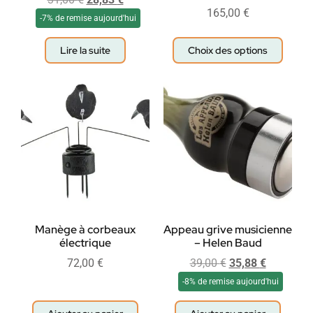
165,00
€
-7% de remise aujourd'hui
Lire la suite
Choix des options
Manège à corbeaux
Appeau grive musicienne
électrique
– Helen Baud
72,00
€
39,00
€
35,88
€
-8% de remise aujourd'hui