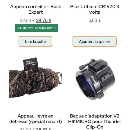
Appeau corneille – Buck
Piles Lithium CR1620 3
Expert
volts
32,00
€
29,76
€
6,00
€
-7% de remise aujourd'hui
Lire la suite
Ajouter au panier
Appeau lièvre en
Bague d’adaptation V2
détresse (spécial renard)
HIKMICRO pour Thunder
Clip-On
31,00
€
28,83
€