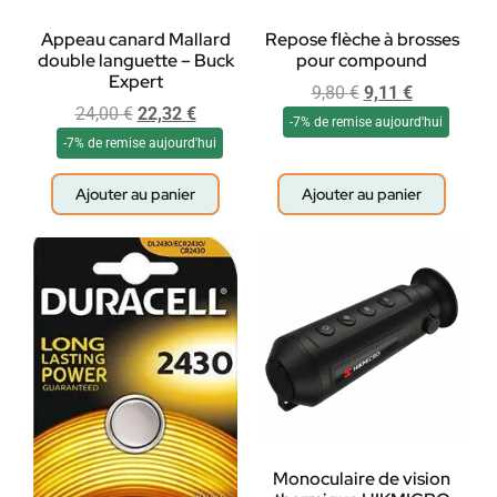
Appeau canard Mallard
Repose flèche à brosses
double languette – Buck
pour compound
Expert
9,80
€
9,11
€
24,00
€
22,32
€
-7% de remise aujourd'hui
-7% de remise aujourd'hui
Ajouter au panier
Ajouter au panier
Monoculaire de vision