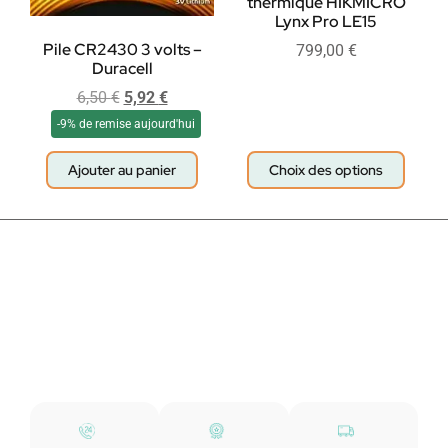
thermique HIKMICRO
Lynx Pro LE15
Pile CR2430 3 volts –
799,00
€
Duracell
6,50
€
5,92
€
-9% de remise aujourd'hui
Ajouter au panier
Choix des options