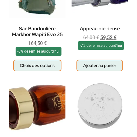
Sac Bandoulière
Appeau oie rieuse
Markhor Wapiti Evo 25
64,00
€
59,52
€
164,50
€
-7% de remise aujourd'hui
-6% de remise aujourd'hui
Choix des options
Ajouter au panier