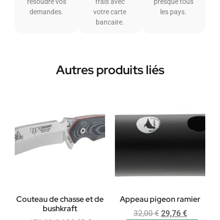
résoudre vos
frais avec
presque tous
demandes.
votre carte
les pays.
bancaire.
Autres produits liés
Couteau de chasse et de
Appeau pigeon ramier
bushkraft
32,00
€
29,76
€