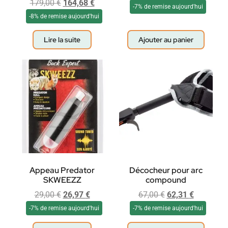
179,00
€
164,68
€
-7% de remise aujourd'hui
-8% de remise aujourd'hui
Lire la suite
Ajouter au panier
Appeau Predator
Décocheur pour arc
SKWEEZZ
compound
29,00
€
26,97
€
67,00
€
62,31
€
-7% de remise aujourd'hui
-7% de remise aujourd'hui