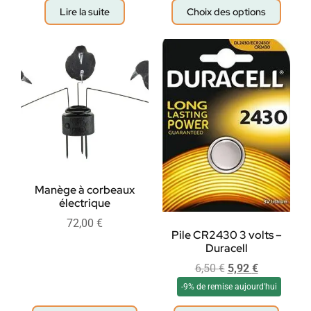
Lire la suite
Choix des options
Manège à corbeaux
électrique
72,00
€
Pile CR2430 3 volts –
Duracell
6,50
€
5,92
€
-9% de remise aujourd'hui