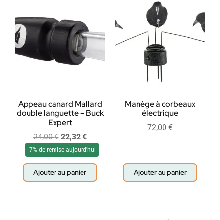
Appeau canard Mallard
Manège à corbeaux
double languette – Buck
électrique
Expert
72,00
€
24,00
€
22,32
€
-7% de remise aujourd'hui
Ajouter au panier
Ajouter au panier