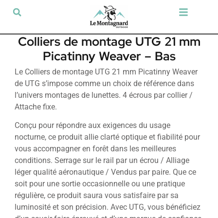
Tir sportif & Loisir
Airsoft & Paintball
Vêtements & Chaussures
Défense & Sécurité
Outdoor & Loisirs
Chien de chasse
Militaria & Tactique
Colliers de montage UTG 21 mm
Picatinny Weaver – Bas
Le Colliers de montage UTG 21 mm Picatinny Weaver
de UTG s’impose comme un choix de référence dans
l’univers montages de lunettes. 4 écrous par collier /
Attache fixe.
Conçu pour répondre aux exigences du usage
nocturne, ce produit allie clarté optique et fiabilité pour
vous accompagner en forêt dans les meilleures
conditions. Serrage sur le rail par un écrou / Alliage
léger qualité aéronautique / Vendus par paire. Que ce
soit pour une sortie occasionnelle ou une pratique
régulière, ce produit saura vous satisfaire par sa
luminosité et son précision. Avec UTG, vous bénéficiez