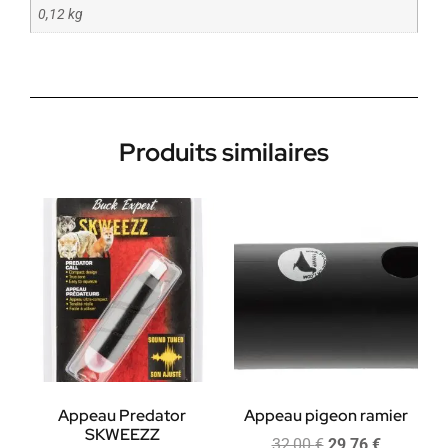
0,12 kg
Produits similaires
Appeau Predator
Appeau pigeon ramier
SKWEEZZ
32,00
€
29,76
€