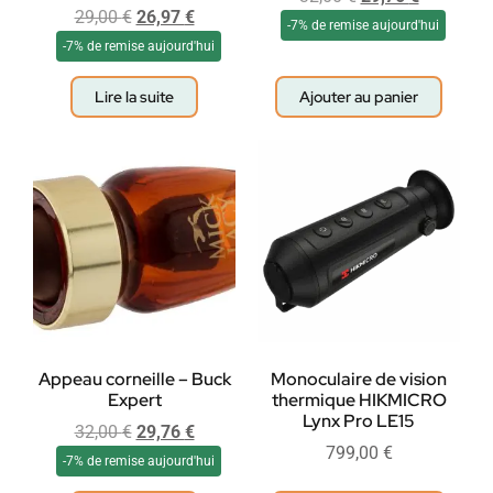
29,00
€
26,97
€
-7% de remise aujourd'hui
-7% de remise aujourd'hui
Lire la suite
Ajouter au panier
Appeau corneille – Buck
Monoculaire de vision
Expert
thermique HIKMICRO
Lynx Pro LE15
32,00
€
29,76
€
799,00
€
-7% de remise aujourd'hui