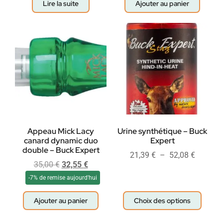
Lire la suite
Ajouter au panier
Appeau Mick Lacy
Urine synthétique – Buck
canard dynamic duo
Expert
double – Buck Expert
21,39
€
–
52,08
€
35,00
€
32,55
€
-7% de remise aujourd'hui
Ajouter au panier
Choix des options