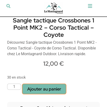
Tir sportif & Loisir
Airsoft & Paintball
Vêtements & Chaussures
Défense & Sécurité
Outdoor & Loisirs
Chien de chasse
Militaria & Tactique
Sangle tactique Crossbones 1
Point MK2 – Corso Tactical –
Coyote
Découvrez Sangle tactique Crossbones 1 Point MK2 -
Corso Tactical - Coyote de Corso Tactical. Disponible
chez Le Montagnard Outdoor. Livraison rapide.
12,00
€
30 en stock
Ajouter au panier