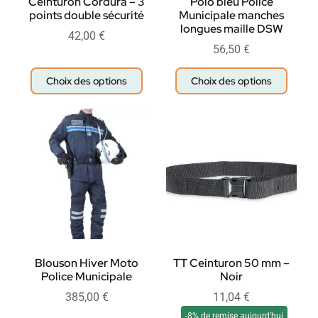
Ceinturon Cordura – 3
Polo bleu Police
points double sécurité
Municipale manches
longues maille DSW
42,00
€
56,50
€
Choix des options
Choix des options
Blouson Hiver Moto
TT Ceinturon 50 mm –
Police Municipale
Noir
385,00
€
11,04
€
-8% de remise aujourd'hui