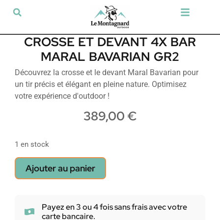
Tir sportif & Loisir
Airsoft & Paintball
Vêtements & Chaussures
Défense & Sécurité
Outdoor & Loisirs
Chien de chasse
Militaria & Tactique
CROSSE ET DEVANT 4X BAR
MARAL BAVARIAN GR2
Découvrez la crosse et le devant Maral Bavarian pour
un tir précis et élégant en pleine nature. Optimisez
votre expérience d'outdoor !
389,00
€
1 en stock
Ajouter au panier
Payez en 3 ou 4 fois sans frais avec votre
carte bancaire.