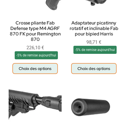
Crosse pliante Fab
Adaptateur picatinny
Defense type M4 AGRF
rotatif et inclinable Fab
870 FK pour Remington
pour bipied Harris
870
98,71
€
226,10
€
-5% de remise aujourd'hui
-5% de remise aujourd'hui
Choix des options
Choix des options