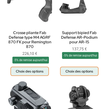
Crosse pliante Fab
Support bipied Fab
Defense type M4 AGRF
Defense AR-Podium
870 FK pour Remington
pour AR-15
870
137,75
€
226,10
€
-5% de remise aujourd'hui
-5% de remise aujourd'hui
Choix des options
Choix des options