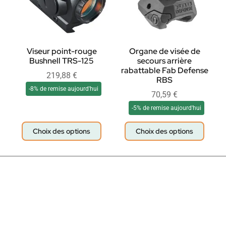
Viseur point-rouge
Organe de visée de
Bushnell TRS-125
secours arrière
rabattable Fab Defense
219,88
€
RBS
-8% de remise aujourd'hui
70,59
€
-5% de remise aujourd'hui
Choix des options
Choix des options