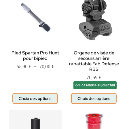
Pied Spartan Pro Hunt
Organe de visée de
pour bipied
secours arrière
rabattable Fab Defense
65,90
€
–
70,00
€
RBS
70,59
€
-5% de remise aujourd'hui
Choix des options
Choix des options