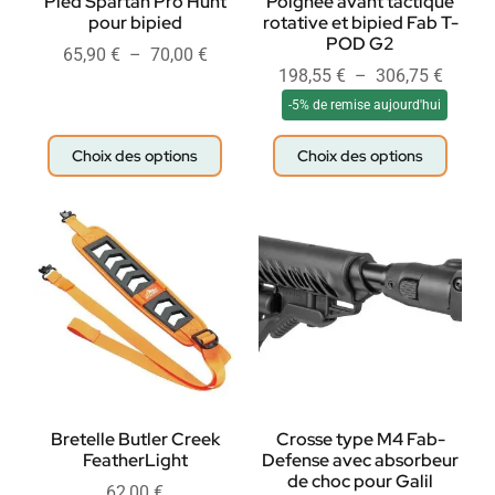
Pied Spartan Pro Hunt
Poignée avant tactique
pour bipied
rotative et bipied Fab T-
POD G2
65,90
€
–
70,00
€
198,55
€
–
306,75
€
-5% de remise aujourd'hui
Choix des options
Choix des options
Bretelle Butler Creek
Crosse type M4 Fab-
FeatherLight
Defense avec absorbeur
de choc pour Galil
62,00
€