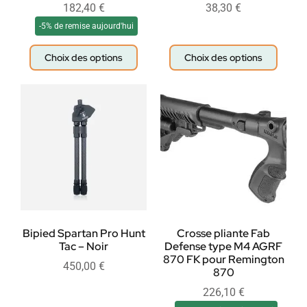
182,40
€
38,30
€
-5% de remise aujourd'hui
Choix des options
Choix des options
Bipied Spartan Pro Hunt
Crosse pliante Fab
Tac – Noir
Defense type M4 AGRF
870 FK pour Remington
450,00
€
870
226,10
€