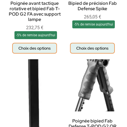
Poignée avant tactique
Bipied de précision Fab
rotative et bipied Fab T-
Defense Spike
POD G2 FA avec support
265,05
€
lampe
-5% de remise aujourd'hui
232,75
€
-5% de remise aujourd'hui
Choix des options
Choix des options
Poignée bipied Fab
Defense T-POD G2 QR