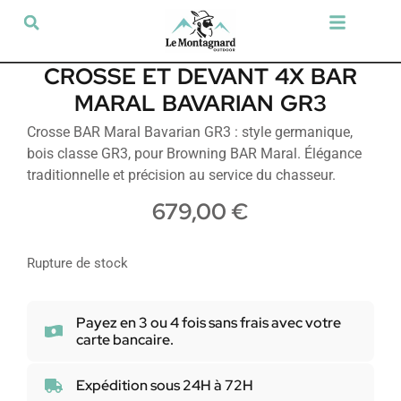
Tir sportif & Loisir
Airsoft & Paintball
Vêtements & Chaussures
Défense & Sécurité
Outdoor & Loisirs
Chien de chasse
Militaria & Tactique
CROSSE ET DEVANT 4X BAR
MARAL BAVARIAN GR3
Crosse BAR Maral Bavarian GR3 : style germanique,
bois classe GR3, pour Browning BAR Maral. Élégance
traditionnelle et précision au service du chasseur.
679,00
€
Rupture de stock
Payez en 3 ou 4 fois sans frais avec votre
carte bancaire.
Expédition sous 24H à 72H