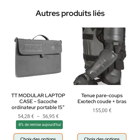
Autres produits liés
TT MODULAR LAPTOP
Tenue pare-coups
CASE – Sacoche
Exotech coude + bras
ordinateur portable 15″
155,00
€
54,28
€
–
56,95
€
-8% de remise aujourd'hui
Choix des options
Choix des options