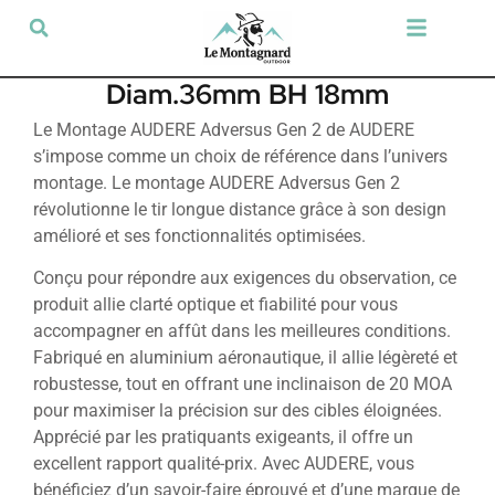
Tir sportif & Loisir
Airsoft & Paintball
Vêtements & Chaussures
Défense & Sécurité
Outdoor & Loisirs
Chien de chasse
Militaria & Tactique
Diam.36mm BH 18mm
Le Montage AUDERE Adversus Gen 2 de AUDERE
s’impose comme un choix de référence dans l’univers
montage. Le montage AUDERE Adversus Gen 2
révolutionne le tir longue distance grâce à son design
amélioré et ses fonctionnalités optimisées.
Conçu pour répondre aux exigences du observation, ce
produit allie clarté optique et fiabilité pour vous
accompagner en affût dans les meilleures conditions.
Fabriqué en aluminium aéronautique, il allie légèreté et
robustesse, tout en offrant une inclinaison de 20 MOA
pour maximiser la précision sur des cibles éloignées.
Apprécié par les pratiquants exigeants, il offre un
excellent rapport qualité-prix. Avec AUDERE, vous
bénéficiez d’un savoir-faire éprouvé et d’une marque de