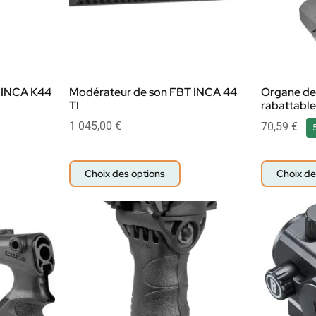
 INCA K44
Modérateur de son FBT INCA 44
Organe de 
TI
rabattabl
1 045,00
€
70,59
€
-
Choix des options
Choix de