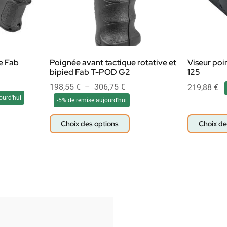
e Fab
Poignée avant tactique rotative et
Viseur poi
bipied Fab T-POD G2
125
198,55
€
–
306,75
€
219,88
€
ourd'hui
-5% de remise aujourd'hui
Choix des options
Choix de