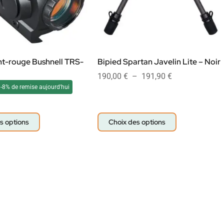
nt-rouge Bushnell TRS-
Bipied Spartan Javelin Lite – Noir
190,00
€
–
191,90
€
-8% de remise aujourd'hui
s options
Choix des options