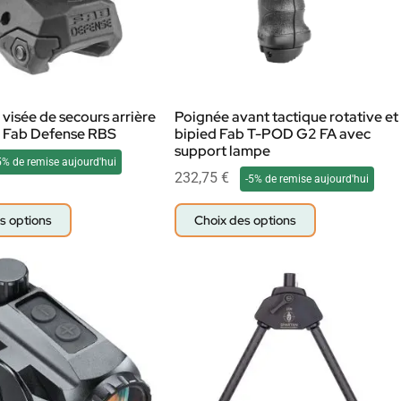
visée de secours arrière
Poignée avant tactique rotative et
e Fab Defense RBS
bipied Fab T-POD G2 FA avec
support lampe
5% de remise aujourd'hui
232,75
€
-5% de remise aujourd'hui
s options
Choix des options