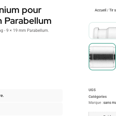
inium pour
Accueil
/
Tir 
m Parabellum
ng - 9 × 19 mm Parabellum.
UGS
re.
Catégories
Marque :
sans m