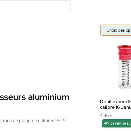
Choix des op
isseurs aluminium
Douille amorti
calibre 16 Jan
4,46
€
armes de poing de calibres 9×19
-9% de remise au