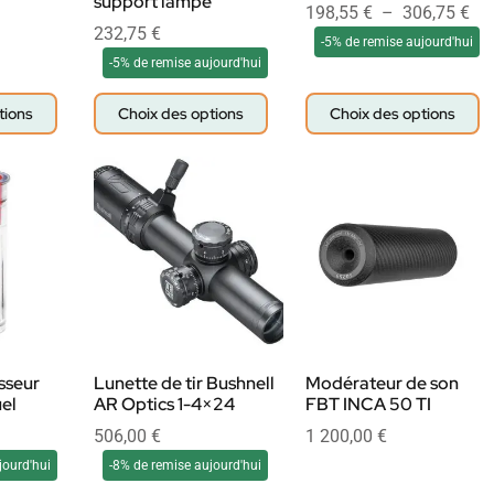
support lampe
198,55
€
–
306,75
€
232,75
€
-5% de remise aujourd'hui
-5% de remise aujourd'hui
tions
Choix des options
Choix des options
sseur
Lunette de tir Bushnell
Modérateur de son
uel
AR Optics 1-4×24
FBT INCA 50 TI
506,00
€
1 200,00
€
jourd'hui
-8% de remise aujourd'hui