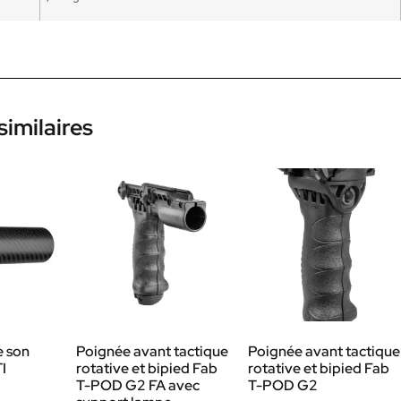
similaires
 son
Poignée avant tactique
Poignée avant tactique
I
rotative et bipied Fab
rotative et bipied Fab
T-POD G2 FA avec
T-POD G2