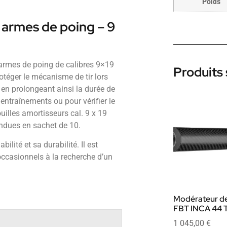
Poids
 armes de poing – 9
armes de poing de calibres 9×19
Produits 
téger le mécanisme de tir lors
 en prolongeant ainsi la durée de
entraînements ou pour vérifier le
illes amortisseurs cal. 9 x 19
ndues en sachet de 10.
ilité et sa durabilité. Il est
occasionnels à la recherche d’un
Modérateur de
FBT INCA 44 T
1 045,00
€