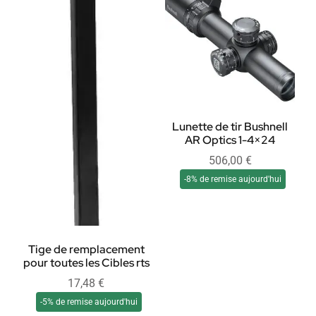
Lunette de tir Bushnell
AR Optics 1-4×24
506,00
€
-8% de remise aujourd'hui
Tige de remplacement
pour toutes les Cibles rts
17,48
€
-5% de remise aujourd'hui