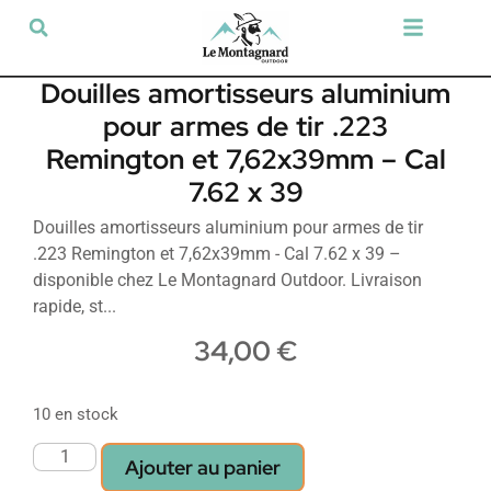
Tir sportif & Loisir
Airsoft & Paintball
Vêtements & Chaussures
Défense & Sécurité
Outdoor & Loisirs
Chien de chasse
Militaria & Tactique
Douilles amortisseurs aluminium
pour armes de tir .223
Remington et 7,62x39mm – Cal
7.62 x 39
Douilles amortisseurs aluminium pour armes de tir
.223 Remington et 7,62x39mm - Cal 7.62 x 39 –
disponible chez Le Montagnard Outdoor. Livraison
rapide, st...
34,00
€
10 en stock
Ajouter au panier