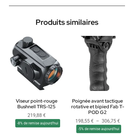
Produits similaires
Viseur point-rouge
Poignée avant tactique
Bushnell TRS-125
rotative et bipied Fab T-
POD G2
219,88
€
198,55
€
–
306,75
€
-8% de remise aujourd'hui
-5% de remise aujourd'hui