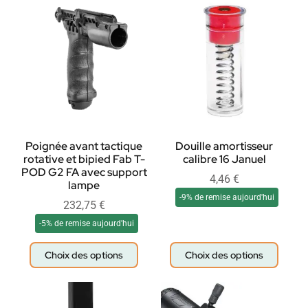
Poignée avant tactique
Douille amortisseur
rotative et bipied Fab T-
calibre 16 Januel
POD G2 FA avec support
4,46
€
lampe
-9% de remise aujourd'hui
232,75
€
-5% de remise aujourd'hui
Choix des options
Choix des options