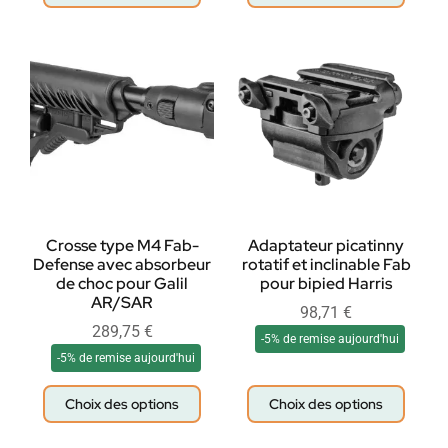
Crosse type M4 Fab-
Adaptateur picatinny
Defense avec absorbeur
rotatif et inclinable Fab
de choc pour Galil
pour bipied Harris
AR/SAR
98,71
€
289,75
€
-5% de remise aujourd'hui
-5% de remise aujourd'hui
Choix des options
Choix des options