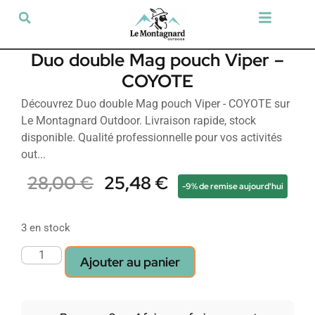
Tir sportif & Loisir
Airsoft & Paintball
Vêtements & Chaussures
Défense & Sécurité
Outdoor & Loisirs
Chien de chasse
Militaria & Tactique
Duo double Mag pouch Viper –
COYOTE
Découvrez Duo double Mag pouch Viper - COYOTE sur
Le Montagnard Outdoor. Livraison rapide, stock
disponible. Qualité professionnelle pour vos activités
out...
28,00
€
25,48
€
-9% de remise aujourd'hui
3 en stock
Ajouter au panier