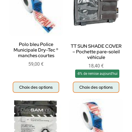
Polo bleu Police
TT SUN SHADE COVER
Municipale Dry-Tec ®
– Pochette pare-soleil
manches courtes
véhicule
59,00
€
18,40
€
-8% de remise aujourd'hui
Choix des options
Choix des options