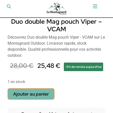
Tir sportif & Loisir
Airsoft & Paintball
Vêtements & Chaussures
Défense & Sécurité
Outdoor & Loisirs
Chien de chasse
Militaria & Tactique
Duo double Mag pouch Viper –
VCAM
Découvrez Duo double Mag pouch Viper - VCAM sur Le
Montagnard Outdoor. Livraison rapide, stock
disponible. Qualité professionnelle pour vos activités
outdoor.
28,00
€
25,48
€
-9% de remise aujourd'hui
1 en stock
Ajouter au panier