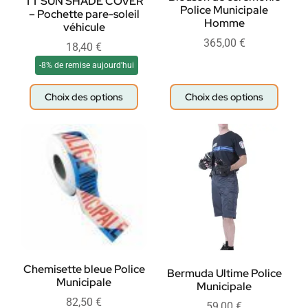
TT SUN SHADE COVER
Police Municipale
– Pochette pare-soleil
Homme
véhicule
365,00
€
18,40
€
-8% de remise aujourd'hui
Choix des options
Choix des options
Chemisette bleue Police
Bermuda Ultime Police
Municipale
Municipale
82,50
€
59,00
€