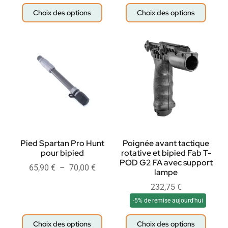
Choix des options
Choix des options
Pied Spartan Pro Hunt
Poignée avant tactique
pour bipied
rotative et bipied Fab T-
POD G2 FA avec support
65,90
€
–
70,00
€
lampe
232,75
€
-5% de remise aujourd'hui
Choix des options
Choix des options