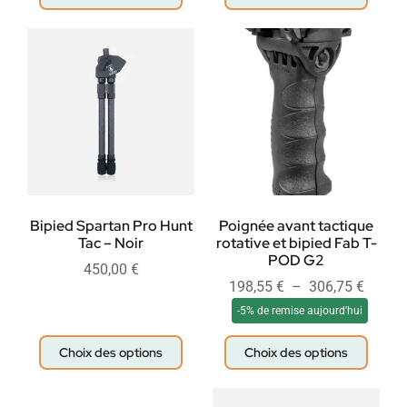
Bipied Spartan Pro Hunt
Poignée avant tactique
Tac – Noir
rotative et bipied Fab T-
POD G2
450,00
€
198,55
€
–
306,75
€
-5% de remise aujourd'hui
Choix des options
Choix des options