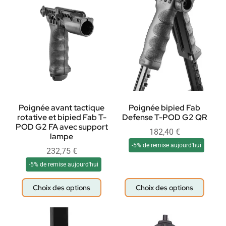
Poignée avant tactique
Poignée bipied Fab
rotative et bipied Fab T-
Defense T-POD G2 QR
POD G2 FA avec support
182,40
€
lampe
-5% de remise aujourd'hui
232,75
€
-5% de remise aujourd'hui
Choix des options
Choix des options