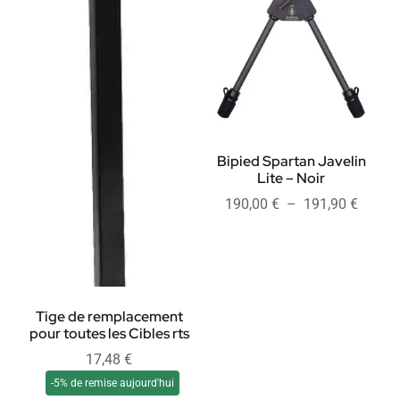
Bipied Spartan Javelin
Lite – Noir
190,00
€
–
191,90
€
Tige de remplacement
pour toutes les Cibles rts
17,48
€
-5% de remise aujourd'hui