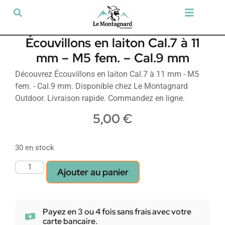
Tir sportif & Loisir
Airsoft & Paintball
Vêtements & Chaussures
Défense & Sécurité
Outdoor & Loisirs
Chien de chasse
Militaria & Tactique
Écouvillons en laiton Cal.7 à 11
mm – M5 fem. – Cal.9 mm
Découvrez Écouvillons en laiton Cal.7 à 11 mm - M5
fem. - Cal.9 mm. Disponible chez Le Montagnard
Outdoor. Livraison rapide. Commandez en ligne.
5,00
€
30 en stock
Ajouter au panier
Payez en 3 ou 4 fois sans frais avec votre
carte bancaire.