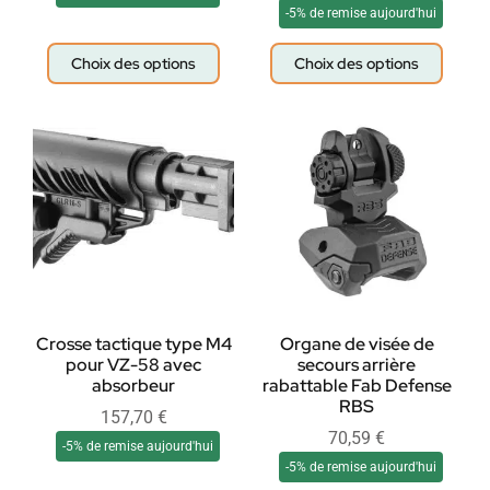
-5% de remise aujourd'hui
Choix des options
Choix des options
Crosse tactique type M4
Organe de visée de
pour VZ-58 avec
secours arrière
absorbeur
rabattable Fab Defense
RBS
157,70
€
70,59
€
-5% de remise aujourd'hui
-5% de remise aujourd'hui