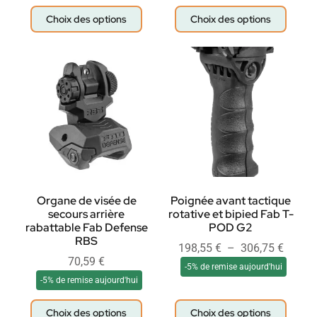
Choix des options
Choix des options
Organe de visée de
Poignée avant tactique
secours arrière
rotative et bipied Fab T-
rabattable Fab Defense
POD G2
RBS
198,55
€
–
306,75
€
70,59
€
-5% de remise aujourd'hui
-5% de remise aujourd'hui
Choix des options
Choix des options