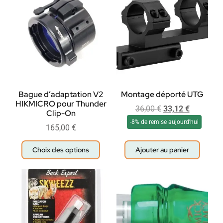
Bague d’adaptation V2
Montage déporté UTG
HIKMICRO pour Thunder
36,00
€
33,12
€
Clip-On
-8% de remise aujourd'hui
165,00
€
Choix des options
Ajouter au panier