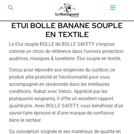
Tir sportif & Loisir
Airsoft & Paintball
Vêtements & Chaussures
Défense & Sécurité
Outdoor & Loisirs
Chien de chasse
Militaria & Tactique
ETUI BOLLE BANANE SOUPLE
EN TEXTILE
Le Etui souple BOLLE de BOLLE SAFETY s’impose
comme un choix de référence dans l’univers protection
auditives, masques & lunetterie. Étui souple en textile.
Conçu pour répondre aux exigences du outdoor, ce
produit allie praticité et fonctionnalité pour vous
accompagner en randonnée dans les meilleures
conditions. Rabat avec Velcro. Apprécié par les
pratiquants exigeants, il offre un excellent rapport
qualité-prix. Avec BOLLE SAFETY, vous bénéficiez d’un
savoir-faire éprouvé et d’une marque de confiance
dans le secteur.
Sa conception soignée et ses matériaux de qualité en