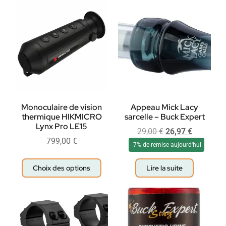
Monoculaire de vision
Appeau Mick Lacy
thermique HIKMICRO
sarcelle – Buck Expert
Lynx Pro LE15
29,00
€
26,97
€
799,00
€
-7% de remise aujourd'hui
Choix des options
Lire la suite