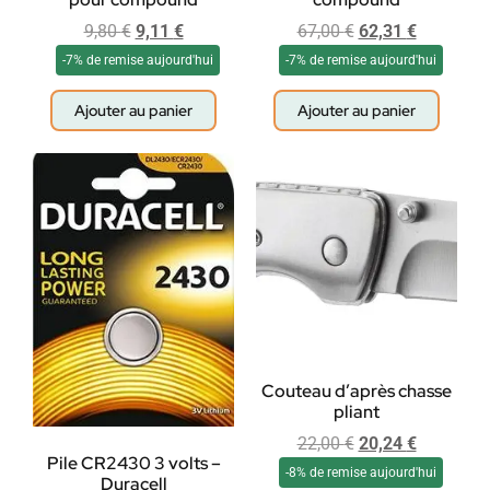
9,80
€
9,11
€
67,00
€
62,31
€
-7% de remise aujourd'hui
-7% de remise aujourd'hui
Ajouter au panier
Ajouter au panier
Couteau d’après chasse
pliant
22,00
€
20,24
€
Pile CR2430 3 volts –
-8% de remise aujourd'hui
Duracell