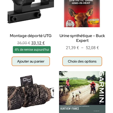
Montage déporté UTG
Urine synthétique – Buck
Expert
36,00
€
33,12
€
21,39
€
–
52,08
€
-8% de remise aujourd'hui
Ajouter au panier
Choix des options