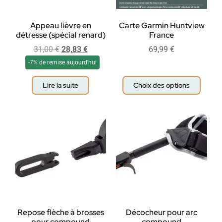
Appeau lièvre en
Carte Garmin Huntview
détresse (spécial renard)
France
31,00
€
28,83
€
69,99
€
-7% de remise aujourd'hui
Lire la suite
Choix des options
Repose flèche à brosses
Décocheur pour arc
pour compound
compound