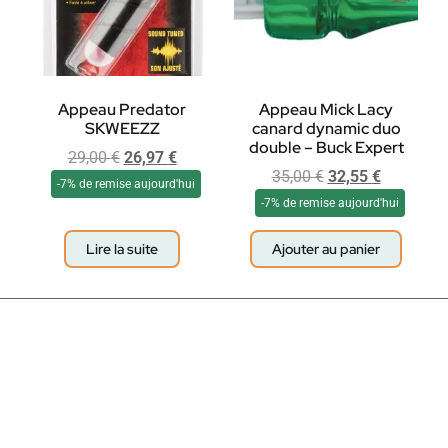
Appeau Predator
Appeau Mick Lacy
SKWEEZZ
canard dynamic duo
double – Buck Expert
29,00
€
26,97
€
35,00
€
32,55
€
-7% de remise aujourd'hui
-7% de remise aujourd'hui
Lire la suite
Ajouter au panier