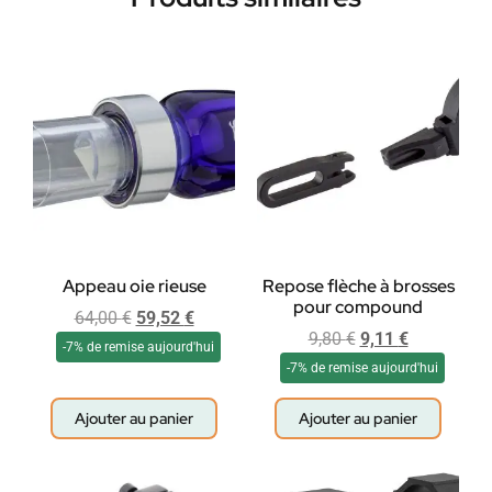
Appeau oie rieuse
Repose flèche à brosses
pour compound
64,00
€
59,52
€
9,80
€
9,11
€
-7% de remise aujourd'hui
-7% de remise aujourd'hui
Ajouter au panier
Ajouter au panier