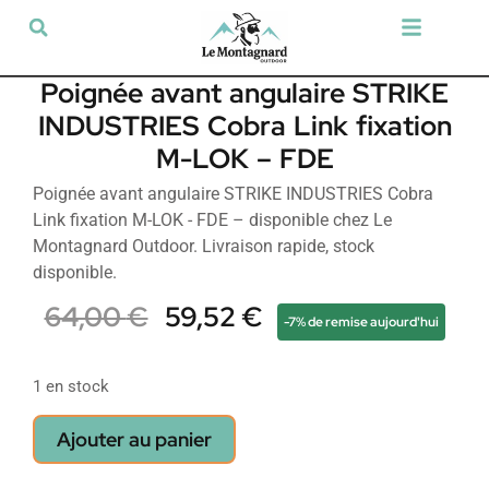
Tir sportif & Loisir
Airsoft & Paintball
Vêtements & Chaussures
Défense & Sécurité
Outdoor & Loisirs
Chien de chasse
Militaria & Tactique
Poignée avant angulaire STRIKE
INDUSTRIES Cobra Link fixation
M-LOK – FDE
Poignée avant angulaire STRIKE INDUSTRIES Cobra
Link fixation M-LOK - FDE – disponible chez Le
Montagnard Outdoor. Livraison rapide, stock
disponible.
64,00
€
59,52
€
-7% de remise aujourd'hui
1 en stock
Ajouter au panier