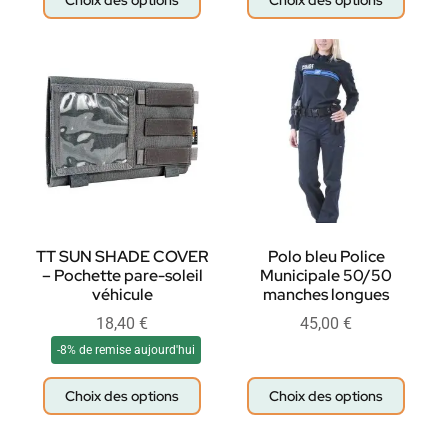
Choix des options
Choix des options
TT SUN SHADE COVER
Polo bleu Police
– Pochette pare-soleil
Municipale 50/50
véhicule
manches longues
18,40
€
45,00
€
-8% de remise aujourd'hui
Choix des options
Choix des options