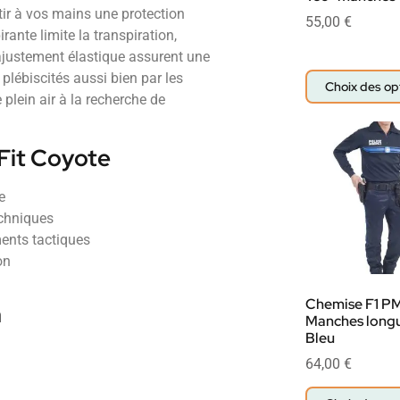
ntir à vos mains une protection
55,00
€
irante limite la transpiration,
’ajustement élastique assurent une
plébiscités aussi bien par les
Choix des op
plein air à la recherche de
Fit Coyote
e
echniques
ments tactiques
on
Chemise F1 PM
n
Manches longu
Bleu
64,00
€