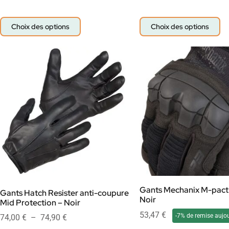
Choix des options
Choix des options
Gants Mechanix M-pact
Gants Hatch Resister anti-coupure
Noir
Mid Protection – Noir
53,47
€
-7% de remise aujou
74,00
€
–
74,90
€