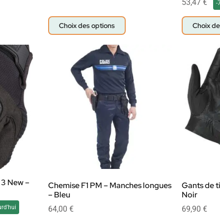
53,47
€
-
Choix des options
Choix de
 3 New –
Chemise F1 PM – Manches longues
Gants de t
– Bleu
Noir
rd'hui
64,00
€
69,90
€