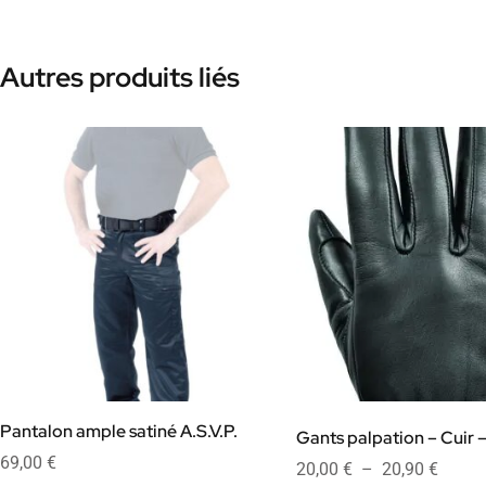
Autres produits liés
Pantalon ample satiné A.S.V.P.
Gants palpation – Cuir –
69,00
€
20,00
€
–
20,90
€