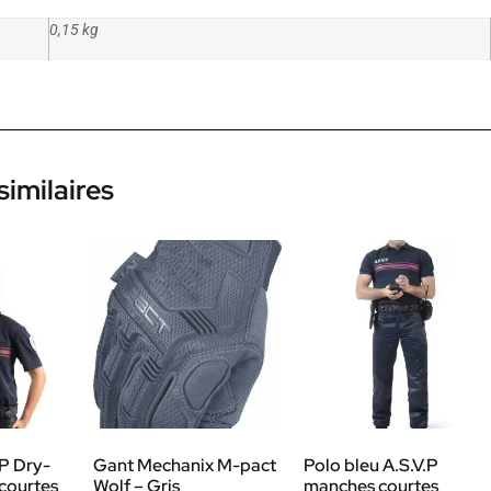
0,15 kg
similaires
P Dry-
Gant Mechanix M-pact
Polo bleu A.S.V.P
courtes
Wolf – Gris
manches courtes