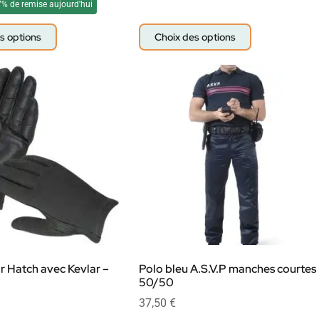
7% de remise aujourd'hui
s options
Choix des options
ir Hatch avec Kevlar –
Polo bleu A.S.V.P manches courtes
50/50
37,50
€