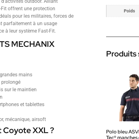
’activités outdoor. Alliant
Fit offrent une protection
Poids
éals pour les militaires, forces de
tent parfaitement à un usage
ce à leur système Fast-Fit.
GANTS MECHANIX
Produits 
s grandes mains
t prolongé
is sur le maintien
on
tphones et tablettes
oor, mécanique, airsoft
it Coyote XXL ?
Polo bleu ASV
Tec® manches 