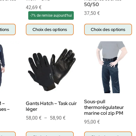
50/50
42,69
€
37,50
€
-7% de remise aujourd'hui
tions
Choix des options
Choix des options
Sous-pull
 –
Gants Hatch – Task cuir
thermorégulateur
es –
léger
marine col zip PM
58,00
€
–
58,90
€
95,00
€