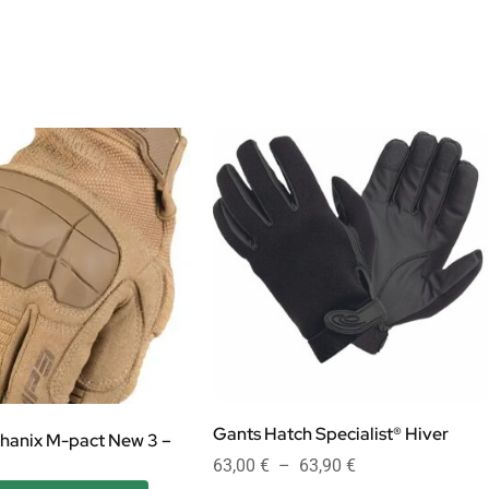
Gants Hatch Specialist® Hiver
hanix M-pact New 3 –
63,00
€
–
63,90
€