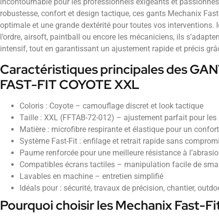
incontournable pour les professionnels exigeants et passionnés d
robustesse, confort et design tactique, ces gants Mechanix Fast-
optimale et une grande dextérité pour toutes vos interventions. Id
l’ordre, airsoft, paintball ou encore les mécaniciens, ils s’adap
intensif, tout en garantissant un ajustement rapide et précis grâ
Caractéristiques principales des 
FAST-FIT COYOTE XXL
Coloris : Coyote – camouflage discret et look tactique
Taille : XXL (FFTAB-72-012) – ajustement parfait pour le
Matière : microfibre respirante et élastique pour un confor
Système Fast-Fit : enfilage et retrait rapide sans comprom
Paume renforcée pour une meilleure résistance à l’abrasi
Compatibles écrans tactiles – manipulation facile de smar
Lavables en machine – entretien simplifié
Idéals pour : sécurité, travaux de précision, chantier, outd
Pourquoi choisir les Mechanix Fast-F