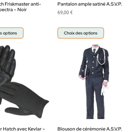
h Friskmaster anti-
Pantalon ample satiné A.S.V.P.
ectra – Noir
69,00
€
s options
Choix des options
ir Hatch avec Kevlar –
Blouson de cérémonie A.S.V.P.