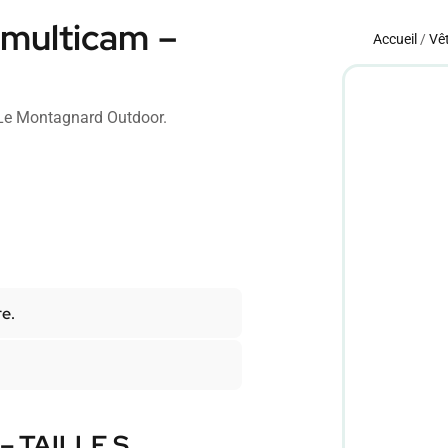
multicam –
Accueil
/
Vê
Le Montagnard Outdoor.
re.
– TAILLE S