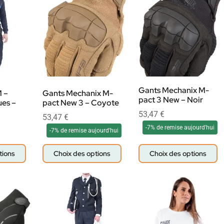
Gants Mechanix M-
 –
Gants Mechanix M-
pact 3 New – Noir
es –
pact New 3 – Coyote
53,47
€
53,47
€
-7% de remise aujourd'hui
-7% de remise aujourd'hui
tions
Choix des options
Choix des options