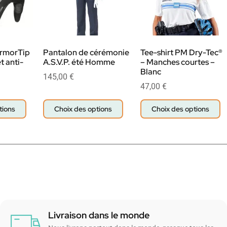
ArmorTip
Pantalon de cérémonie
Tee-shirt PM Dry-Tec®
t anti-
A.S.V.P. été Homme
– Manches courtes –
Blanc
145,00
€
47,00
€
tions
Choix des options
Choix des options
Livraison dans le monde