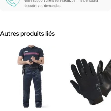
Notre support client est réactif, par mail, et saura
résoudre vos demandes.
Autres produits liés