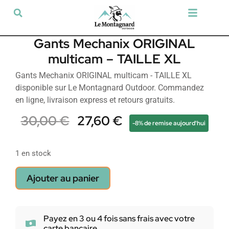
Tir sportif & Loisir
Airsoft & Paintball
Vêtements & Chaussures
Défense & Sécurité
Outdoor & Loisirs
Chien de chasse
Militaria & Tactique
Gants Mechanix ORIGINAL
multicam – TAILLE XL
Gants Mechanix ORIGINAL multicam - TAILLE XL
disponible sur Le Montagnard Outdoor. Commandez
en ligne, livraison express et retours gratuits.
30,00
€
27,60
€
-8% de remise aujourd'hui
1 en stock
Ajouter au panier
Payez en 3 ou 4 fois sans frais avec votre
carte bancaire.