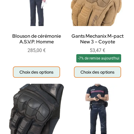
Blouson de cérémonie
Gants Mechanix M-pact
A.S.V.P. Homme
New 3 – Coyote
285,00
€
53,47
€
-7% de remise aujourd'hui
Choix des options
Choix des options