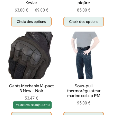
Kevlar
piqûre
63,00
€
–
69,00
€
85,00
€
Choix des options
Choix des options
Gants Mechanix M-pact
Sous-pull
3 New – Noir
thermorégulateur
marine col zip PM
53,47
€
95,00
€
-7% de remise aujourd'hui